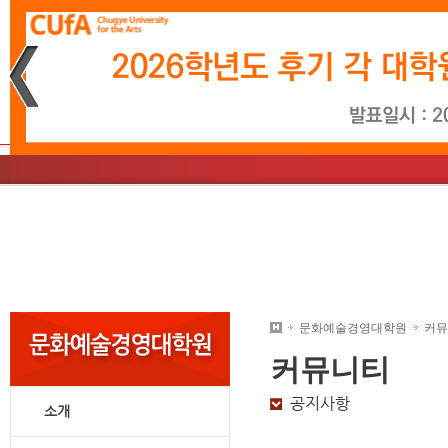
재생
정지
소개
학사일정
문화예술경영학과
소개
학사일정
영상시나리오학과
총장인사말
입학소식
음악학과
학사
미
교
대학원안내
문화예술경영대학원
커뮤
커뮤니티
공지사항
소개