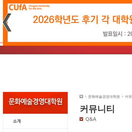
재생
정지
소개
학사일정
문화예술경영학과
소개
학사일정
영상시나리오학과
총장인사말
입학소식
음악학과
학사
미
교
대학원안내
문화예술경영대학원
커뮤
커뮤니티
Q&A
소개