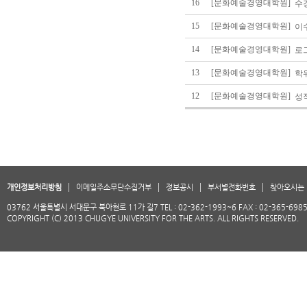
16
[문화예술경영대학원]
수
15
[문화예술경영대학원]
이
14
[문화예술경영대학원]
로
13
[문화예술경영대학원]
학
12
[문화예술경영대학원]
성
개인정보처리방침
이메일주소무단수집거부
정보공시
부서별전화번호
찾아오시는 
03762 서울특별시 서대문구 북아현로 11가 길7 TEL : 02-362-1993~6 FAX : 02-365-698
COPYRIGHT (C) 2013 CHUGYE UNIVERSITY FOR THE ARTS. ALL RIGHTS RESERVED.