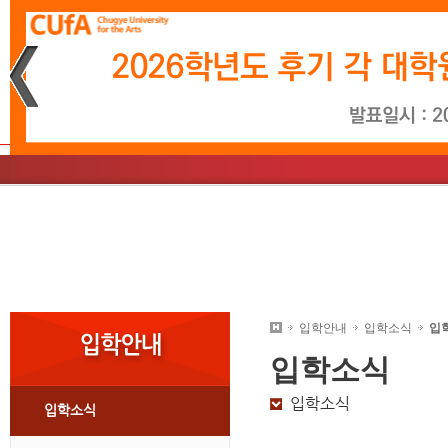
재생
정지
소개
학사일정
문화예술경영학과
소개
학사일정
영상시나리오학과
총장인사말
입학소식
음악학과
학사
미
교
대학원안내
입학안내
입학소식
입
입학
소식
입학소식
입학소식