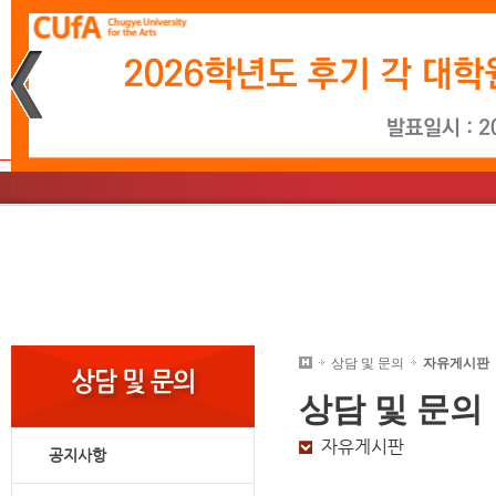
재생
정지
소개
학사일정
문화예술경영학과
소개
학사일정
영상시나리오학과
총장인사말
입학소식
음악학과
학사
미
교
대학원안내
상담 및 문의
자유게시판
상담 및 문의
자유게시판
공지사항