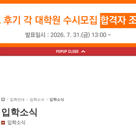
재생
정지
학과
학사일정
영상시나리오학과
총장인사말
입학소식
음악학과
학사일정
미술학과
교훈
컨템포러리미디어뮤직학과
연혁
학칙 및 제규정
문화예술학과
오시는길
서식자료실
글로벌공연예술학
실용음악학과
IS
대학원안내
입학안내
학사안내
대학원
입학안내
입학소식
입학소식
입학
소식
입학소식