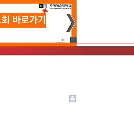
과
IC(국제학생증)
공지사항
문화산업경영학과
글로벌예술융합학과
Q&A
커뮤니티
자유게시판
커뮤니티
FAQ
페
Home
Login
Sitemap
이
스
북
문화예술경영대학원
상담및문의