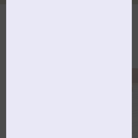
단과대학 & 학과(전공)소개
공연예술대학
College of Performing Arts
국악과
성악과
피아노과
관현악과
창의예술대학
College of Creative Arts
미술창작학부