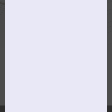
동양화전공
서양화전공/현대미술전공
판화미디어전공
작곡과
문예창작과
융합예술대학
College of Creative Content
콘텐츠스토리전공
콘텐츠비즈니스전공
메타콘텐츠전공
캠퍼스맵
찾아오시는길
개인정보처리방침
이메일무단수집거부