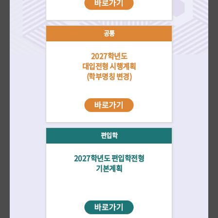
자료실
더보기
재외국민/
수시
정시
편입학
전체
외국인
공통
2027학년도
2026학년도 대학입학전형 선행학습 영향평가 자체평가보고서 공고
대입전형 시행계획
2026-03-31
(학부명칭 변경)
2026학년도 정시모집 미술창작학부 실기시험 출제 문제 공지
2026-01-27
2026학년도 편입학전형 미술창작학부 실기시험 인물 출제 문제 공지
2026-01-15
2026학년도 수시모집 미술창작학부 실기시험 출제 문제 공지
편입학
2026-01-14
2027학년도 편입학전형
기본계획
전년도 입시결과
바로가기