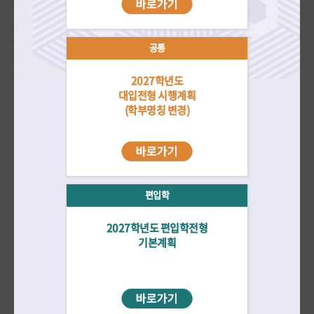
자료실
더보기
재외국민/
수시
정시
편입학
전체
외국인
공통
2027학년도
2026학년도 대학입학전형 선행학습 영향평가 자체평가보고서 공고
대입전형 시행계획
2026-03-31
(학부명칭 변경)
2026학년도 정시모집 미술창작학부 실기시험 출제 문제 공지
2026-01-27
2026학년도 편입학전형 미술창작학부 실기시험 인물 출제 문제 공지
2026-01-15
2026학년도 수시모집 미술창작학부 실기시험 출제 문제 공지
편입학
2026-01-14
2027학년도 편입학전형
기본계획
전년도 입시결과
바로가기