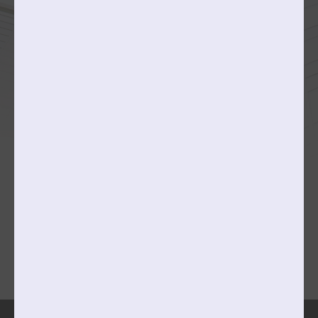
동양화전공
서양화전공/현대미술전공
판화미디어전공
작곡과
문예창작과
융합예술대학
College of Creative Content
콘텐츠스토리전공
콘텐츠비즈니스전공
메타콘텐츠전공
캠퍼스맵
찾아오시는길
개인정보처리방침
이메일무단수집거부