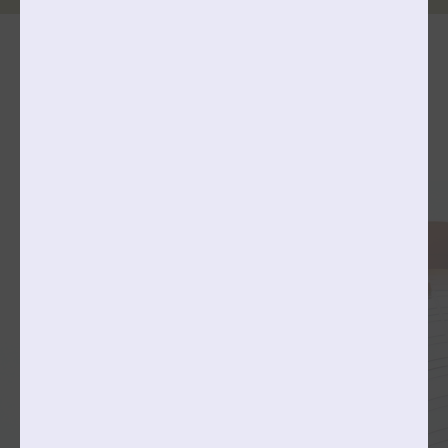
단과대학 & 학과(전공)소개
공연예술대학
College of Performing Arts
국악과
성악과
피아노과
관현악과
창의예술대학
College of Creative Arts
미술창작학부