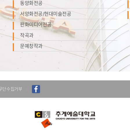
동양화전공
서양화전공/현대미술전공
판화미디어전공
작곡과
문예창작과
무단수집거부