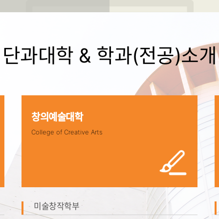
단과대학 & 학과(전공)소개
창의예술대학
College of Creative Arts
미술창작학부