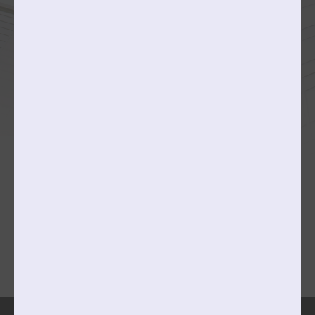
동양화전공
서양화전공/현대미술전공
판화미디어전공
작곡과
문예창작과
융합예술대학
College of Creative Content
콘텐츠스토리전공
콘텐츠비즈니스전공
메타콘텐츠전공
캠퍼스맵
찾아오시는길
개인정보처리방침
이메일무단수집거부