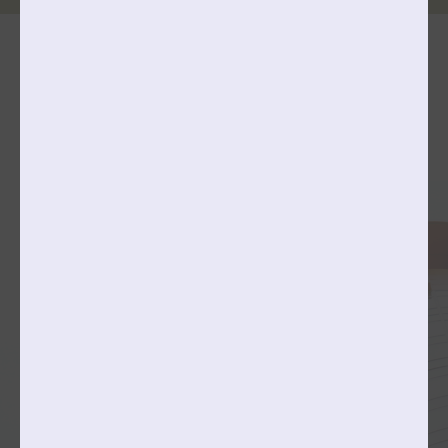
단과대학 & 학과(전공)소개
공연예술대학
College of Performing Arts
국악과
성악과
피아노과
관현악과
창의예술대학
College of Creative Arts
미술창작학부