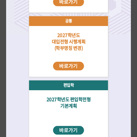
자료실
더보기
재외국민/
수시
정시
편입학
전체
외국인
공통
2027학년도
2026학년도 대학입학전형 선행학습 영향평가 자체평가보고서 공고
대입전형 시행계획
2026-03-31
(학부명칭 변경)
2026학년도 정시모집 미술창작학부 실기시험 출제 문제 공지
2026-01-27
2026학년도 편입학전형 미술창작학부 실기시험 인물 출제 문제 공지
2026-01-15
2026학년도 수시모집 미술창작학부 실기시험 출제 문제 공지
편입학
2026-01-14
2027학년도 편입학전형
기본계획
전년도 입시결과
바로가기