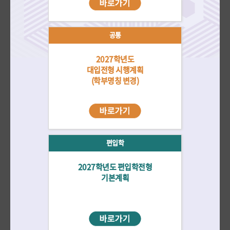
자료실
더보기
재외국민/
수시
정시
편입학
전체
외국인
공통
2027학년도
2026학년도 대학입학전형 선행학습 영향평가 자체평가보고서 공고
대입전형 시행계획
2026-03-31
(학부명칭 변경)
2026학년도 정시모집 미술창작학부 실기시험 출제 문제 공지
2026-01-27
2026학년도 편입학전형 미술창작학부 실기시험 인물 출제 문제 공지
2026-01-15
2026학년도 수시모집 미술창작학부 실기시험 출제 문제 공지
편입학
2026-01-14
2027학년도 편입학전형
기본계획
전년도 입시결과
바로가기