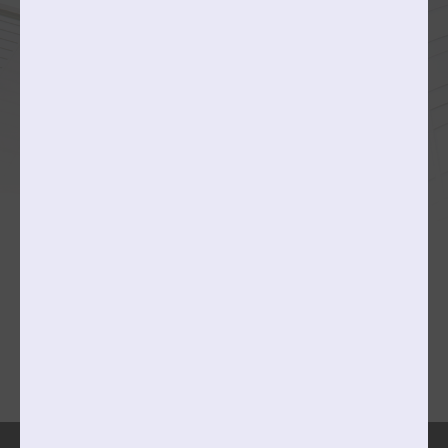
동양화전공
서양화전공/현대미술전공
판화미디어전공
작곡과
문예창작과
융합예술대학
College of Creative Content
콘텐츠스토리전공
콘텐츠비즈니스전공
메타콘텐츠전공
캠퍼스맵
찾아오시는길
개인정보처리방침
이메일무단수집거부