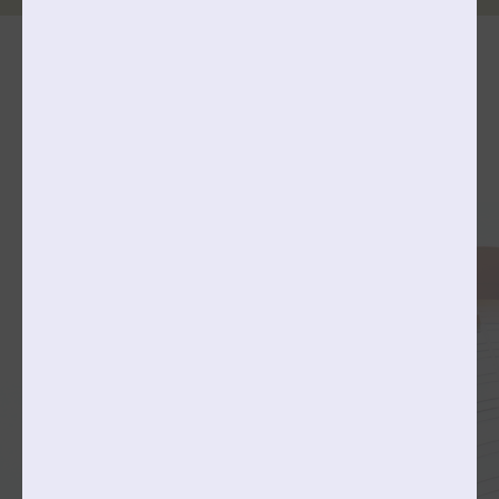
단과대학 & 학과(전공)소개
공연예술대학
College of Performing Arts
국악과
성악과
피아노과
관현악과
창의예술대학
College of Creative Arts
미술창작학부