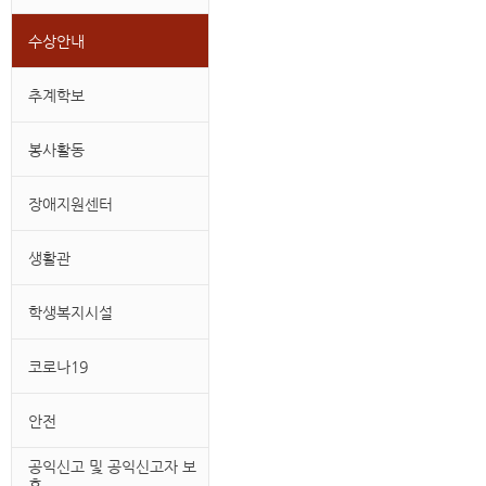
수상안내
추계학보
봉사활동
장애지원센터
생활관
학생복지시설
코로나19
안전
공익신고 및 공익신고자 보
호