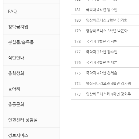
181
국악과 4학년 왕수빈
FAQ
180
영상비즈니스 3학년 김가희
청탁금지법
179
영상비즈니스 3학년 박은아
178
국악과 1학년 김지현
분실물/습득물
177
국악과 3학년 왕수빈
식단안내
176
국악과 4학년 천세흔
총학생회
175
국악과 4학년 천세흔
174
영상시나리오과 4학년 김지원
동아리
173
영상비즈니스과 4학년 강희주
총동문회
인권센터 상담실
정보서비스