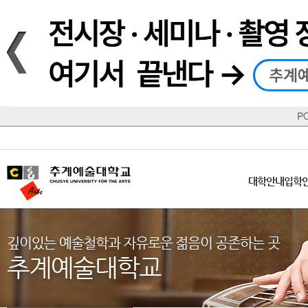
재생
정지
총장메시지
대학
대학
학사일정
공지사항
직속기관
공연예술대학
교육혁신원
Q&A
수업안내
창의예
산학
교육목표
대학원
대학원
학칙/시행세칙
학교소식
부속기관
일반대학원
국제교류원
FAQ
학적변동
문화예
방송
Introduction
Introduction
Introduction
Introduction
Introduction
Introduction
대학안내
입학안내
대학/대학원
학사안내
대학생활
직속/부속기관
연혁
등록안내
주요행사안내
분실물/습
병무안내
CUfA Vision 2025+
교과안내
CUfA 갤러리
식단안내
장학/학
대학안내
입학
학생지원정보
총학생회