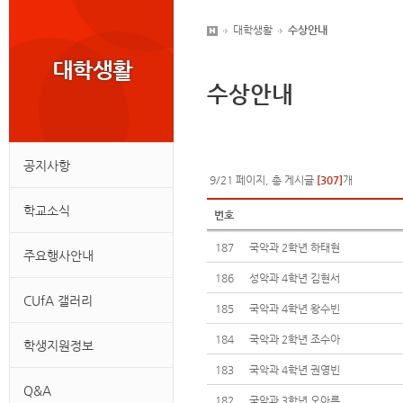
대학생활
수상안내
수상안내
공지사항
9/21 페이지, 총 게시글
[307]
개
학교소식
번호
187
국악과 2학년 하태현
주요행사안내
186
성악과 4학년 김현서
CUfA 갤러리
185
국악과 4학년 왕수빈
184
국악과 2학년 조수아
학생지원정보
183
국악과 4학년 권영빈
Q&A
182
국악과 3학년 오아름