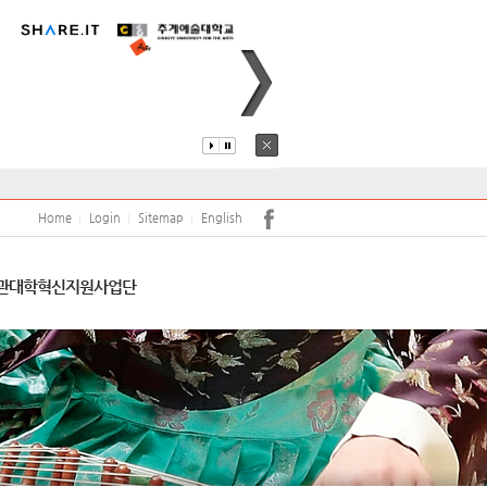
퍼스안내
코로나19
어학당
원(강사)채용
안전
학보사
학생생활관
학생상담센터
Home
Login
Sitemap
English
서트홀
공익신고 및 공익신고자 보호
관
대학혁신지원사업단