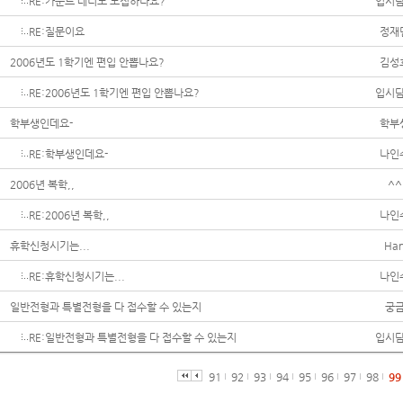
RE:카운트 테너도 모집하나요?
입시
RE:질문이요
정재
2006년도 1학기엔 편입 안뽑나요?
김성
RE:2006년도 1학기엔 편입 안뽑나요?
입시
학부생인데요-
학부
RE:학부생인데요-
나인
2006년 복학,,
^^
RE:2006년 복학,,
나인
휴학신청시기는...
Ha
RE:휴학신청시기는...
나인
일반전형과 특별전형을 다 접수할 수 있는지
궁
RE:일반전형과 특별전형을 다 접수할 수 있는지
입시
91
92
93
94
95
96
97
98
99