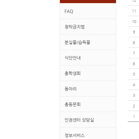
12
FAQ
11
10
청탁금지법
9
분실물/습득물
8
7
식단안내
6
총학생회
5
4
동아리
3
총동문회
2
1
인권센터 상담실
정보서비스