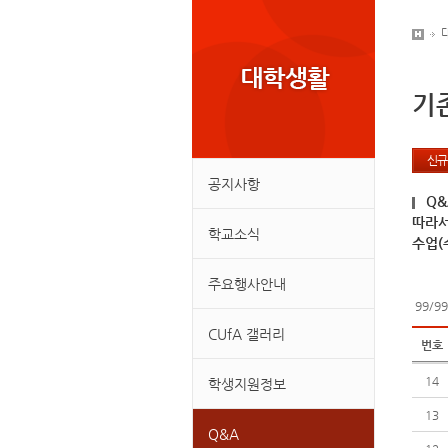
기
신규
공지사항
Q&
따라서
학교소식
수업(수
주요행사안내
99/9
CUfA 갤러리
번호
14
학생지원정보
13
Q&A