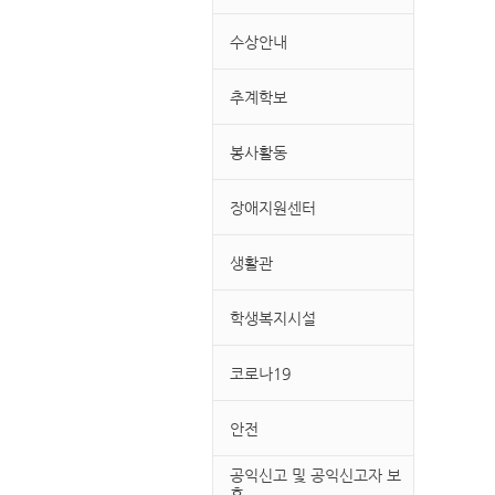
수상안내
추계학보
봉사활동
장애지원센터
생활관
학생복지시설
코로나19
안전
공익신고 및 공익신고자 보
호