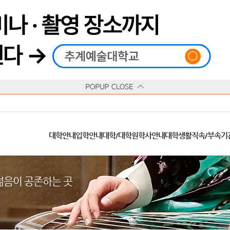
재생
정지
총장메시지
대학
대학
학사일정
공지사항
직속기관
공연예술대학
교육혁신원
Q&A
수업안내
창의예술대학
산학협력단
추계상징
융합예술대학
인권센터
동아리
신청서 양식
학술정보원
교양학부
추계웹진
국제학부
수상안내
캠
교육목표
대학원
대학원
학칙/시행세칙
학교소식
부속기관
일반대학원
국제교류원
FAQ
학적변동
문화예술경영대학원
방송국
부서/부속기관 안내
미래인재센터
청탁금지법
장애학생지원센터
증명발급
학교법인
추계학보
지역협력센터
한국
교
연혁
등록안내
주요행사안내
분실물/습득물
병무안내
대학현황
총동문회
ISIC(국제학생증)
발전기금 안내
봉사활동
콘
CUfA Vision 2025+
교과안내
CUfA 갤러리
식단안내
장학/학자금안내
추계뉴스
정보서비스
비교과통합
찾아오시는길
학생복지시설
대학안내
입학안내
대학/대학원
학사안내
대학생활
직속/부속기
학생지원정보
총학생회