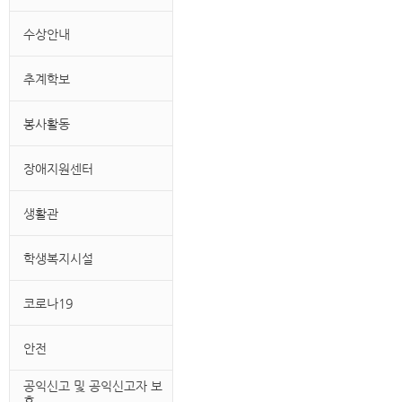
수상안내
추계학보
봉사활동
장애지원센터
생활관
학생복지시설
코로나19
안전
공익신고 및 공익신고자 보
호