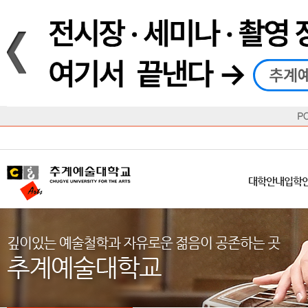
재생
정지
총장메시지
대학
대학
학사일정
공지사항
직속기관
공연예술대학
교육혁신원
Q&A
수업안내
창의예
산학
교육목표
대학원
대학원
학칙/시행세칙
학교소식
부속기관
일반대학원
국제교류원
FAQ
학적변동
문화예
방송
Introduction
Introduction
Introduction
Introduction
Introduction
Introduction
대학안내
입학안내
대학/대학원
학사안내
대학생활
직속/부속기관
연혁
등록안내
주요행사안내
분실물/습
병무안내
CUfA Vision 2025+
교과안내
CUfA 갤러리
식단안내
장학/학
대학안내
입학
학생지원정보
총학생회