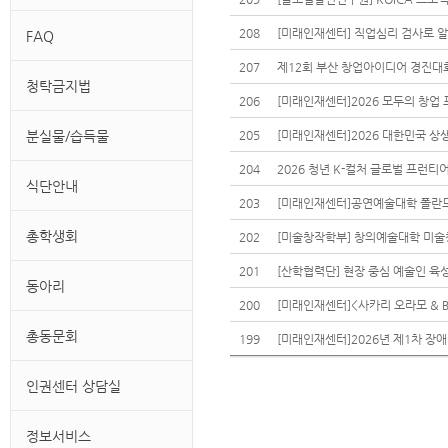
208
[미래인재센터] 직업심리 검사로 
FAQ
207
제12회 부산 창업아이디어 경진대
청탁금지법
206
[미래인재센터]2026 모두의 창업
분실물/습득물
205
[미래인재센터]2026 대한민국 상
204
2026 청년 K-컬처 글로벌 프런티
식단안내
203
총학생회
202
201
[산학협력단] 현장 중심 예술인 육
동아리
200
총동문회
199
[미래인재센터]2026년 제1차 장
인권센터 상담실
정보서비스