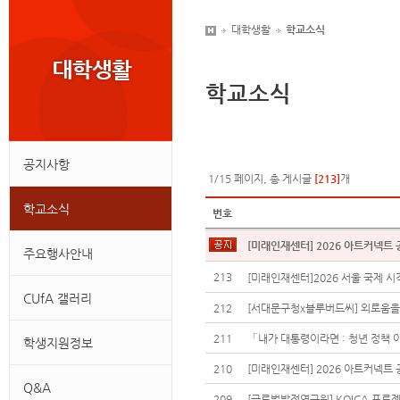
대학생활
학교소식
학교소식
공지사항
1/15 페이지, 총 게시글
[213]
개
학교소식
번호
주요행사안내
213
CUfA 갤러리
212
211
「내가 대통령이라면 : 청년 정책
학생지원정보
210
Q&A
209
[글로벌발전연구원] KOICA 프로