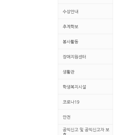
수상안내
추계학보
봉사활동
장애지원센터
생활관
학생복지시설
코로나19
안전
공익신고 및 공익신고자 보
호