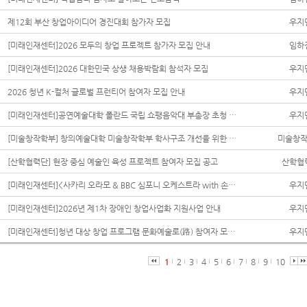
제12회 부산 창업아이디어 경진대회 참가자 모집
우지
[미래인재센터]2026 모두의 창업 프로젝트 참가자 모집 안내
임하
[미래인재센터]2026 대한민국 상생 채용박람회 참석자 모집
우지
2026 청년 K-컬처 글로벌 프런티어 참여자 모집 안내
우지
[미래인재센터]공연예술대학 폴란드 국립 쇼팽음악대 부총장 초청 토크콘서트&마스터클래스 기사 공유
우지
[미술창작학부] 창의예술대학 미술창작학부 학사구조 개선을 위한 공청회 개최
미술창작학
[산학협력단] 현장 중심 예술인 육성 프로젝트 참여자 모집 공고
산학협
[미래인재센터]<사카리 오라모 & BBC 심포니 오케스트라 with 손열음> 학생 할인 안내
우지
[미래인재센터]2026년 제1차 장애인 창업사업화 지원사업 안내
우지
[미래인재센터]청년 대상 창업 프로그램 문화예술로(路) 참여자 모집 안내
우지
1
2
3
4
5
6
7
8
9
10