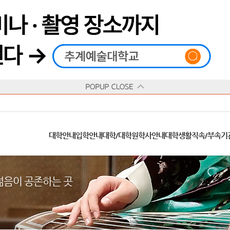
재생
정지
총장메시지
대학
대학
학사일정
공지사항
직속기관
공연예술대학
교육혁신원
Q&A
수업안내
창의예술대학
산학협력단
추계상징
융합예술대학
인권센터
동아리
신청서 양식
학술정보원
교양학부
추계웹진
국제학부
수상안내
캠
교육목표
대학원
대학원
학칙/시행세칙
학교소식
부속기관
일반대학원
국제교류원
FAQ
학적변동
문화예술경영대학원
방송국
부서/부속기관 안내
미래인재센터
청탁금지법
장애학생지원센터
증명발급
학교법인
추계학보
지역협력센터
한국
교
연혁
등록안내
주요행사안내
분실물/습득물
병무안내
대학현황
총동문회
ISIC(국제학생증)
발전기금 안내
봉사활동
콘
CUfA Vision 2025+
교과안내
CUfA 갤러리
식단안내
장학/학자금안내
추계뉴스
정보서비스
비교과통합
찾아오시는길
학생복지시설
대학안내
입학안내
대학/대학원
학사안내
대학생활
직속/부속기
학생지원정보
총학생회