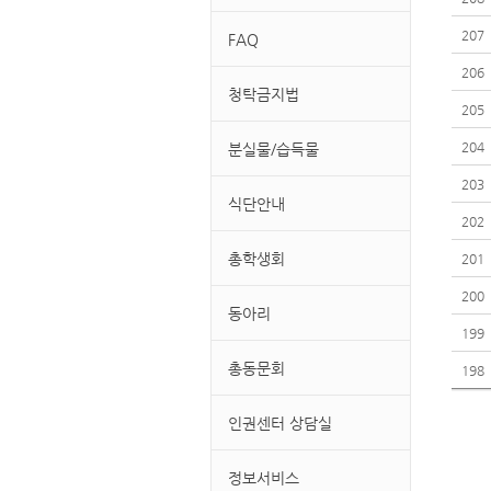
207
FAQ
206
청탁금지법
205
204
분실물/습득물
203
식단안내
202
총학생회
201
200
동아리
199
총동문회
198
인권센터 상담실
정보서비스