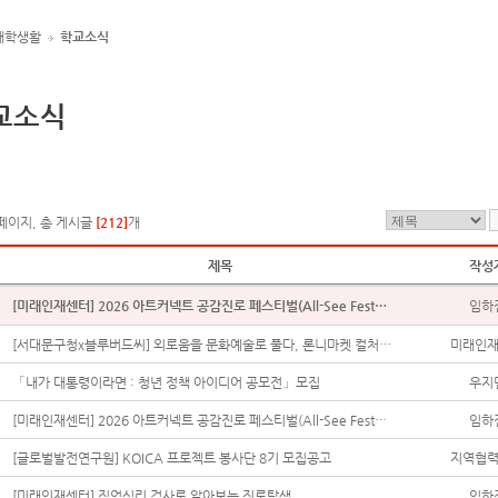
대학생활
학교소식
교소식
 페이지, 총 게시글
[212]
개
제목
작성
[미래인재센터] 2026 아트커넥트 공감진로 페스티벌(All-See Festa) 안내
임하
[서대문구청x블루버드씨] 외로움을 문화예술로 풀다, 론니마켓 컬처톤 참여자모집(~7.24)
미래인재센
「내가 대통령이라면 : 청년 정책 아이디어 공모전」모집
우지
[미래인재센터] 2026 아트커넥트 공감진로 페스티벌(All-See Festa) 안내
임하
[글로벌발전연구원] KOICA 프로젝트 봉사단 8기 모집공고
지역협력센
[미래인재센터] 직업심리 검사로 알아보는 진로탐색
임하