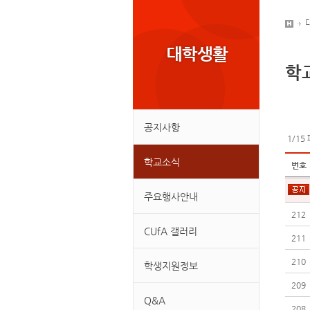
학
공지사항
1/15
학교소식
번호
주요행사안내
212
CUfA 갤러리
211
210
학생지원정보
209
Q&A
208