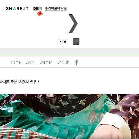
퍼스안내
코로나19
어학당
원(강사)채용
안전
학보사
학생생활관
학생상담센터
Home
Login
Sitemap
English
서트홀
공익신고 및 공익신고자 보호
관
대학혁신지원사업단