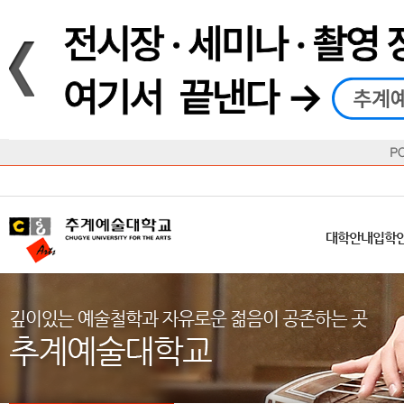
재생
정지
총장메시지
대학
대학
학사일정
공지사항
직속기관
공연예술대학
교육혁신원
Q&A
수업안내
창의예
산학
교육목표
대학원
대학원
학칙/시행세칙
학교소식
부속기관
일반대학원
국제교류원
FAQ
학적변동
문화예
방송
Introduction
Introduction
Introduction
Introduction
Introduction
Introduction
대학안내
입학안내
대학/대학원
학사안내
대학생활
직속/부속기관
연혁
등록안내
주요행사안내
분실물/습
병무안내
CUfA Vision 2025+
교과안내
CUfA 갤러리
식단안내
장학/학
대학안내
입학
학생지원정보
총학생회