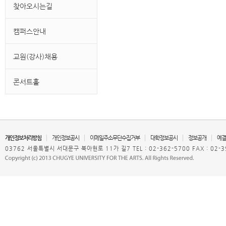
찾아오시는길
캠퍼스안내
교원(강사)채용
콘서트홀
개인정보처리방침
개인정보공시
이메일주소무단수집거부
대학정보공시
정보공개
예결
03762 서울특별시 서대문구 북아현로 11가 길7 TEL : 02-362-5700 FAX : 02-3