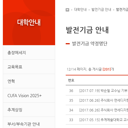
대학안내
발전기금 안내
발전기금
발전기금 안내
발전기금 약정명단
총장메세지
교육목표
12/14 페이지, 총 게시글
[201]
개
번호
연혁
36
[2017.07.19] 박순철 교수님 기부
CUfA Vision 2025+
35
[2017.06.26] 주식회사 연세디
추계상징
34
[2017.06.26] 주식회사 연세디지
33
[2017.05.15] 추계예술대학교 
부서/부속기관 안내