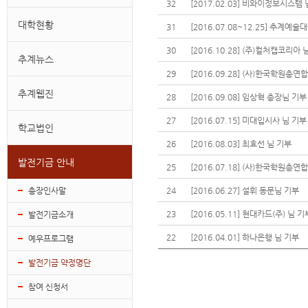
32
[2017.02.03] 비와이정보시스템
대학현황
31
[2016.07.08~12.25] 추계
30
[2016.10.28] (주)컬처캡코리아 
추계뉴스
29
추계웹진
28
[2016.09.08] 임상혁 총장님 기부
27
[2016.07.15] 미대입시사 님 기부
학교법인
26
[2016.08.03] 최효선 님 기부
발전기금 안내
25
총장인사말
24
[2016.06.27] 설휘 동문님 기부
23
[2016.05.11] 현대카드(주) 님 기
발전기금소개
22
[2016.04.01] 하나은행 님 기부
예우프로그램
발전기금 약정명단
참여 신청서