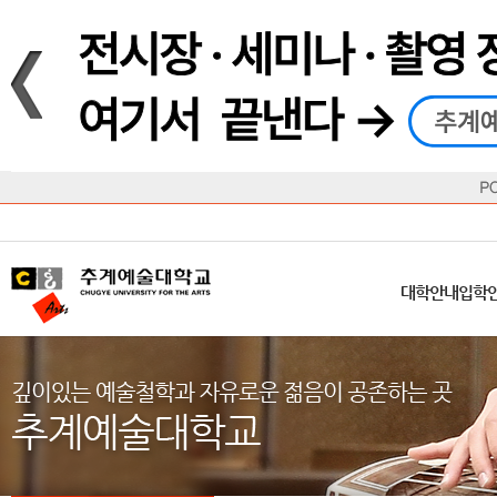
재생
정지
총장메시지
대학
대학
학사일정
공지사항
직속기관
공연예술대학
교육혁신원
Q&A
수업안내
창의예
산학
교육목표
대학원
대학원
학칙/시행세칙
학교소식
부속기관
일반대학원
국제교류원
FAQ
학적변동
문화예
방송
Introduction
Introduction
Introduction
Introduction
Introduction
Introduction
대학안내
입학안내
대학/대학원
학사안내
대학생활
직속/부속기관
연혁
등록안내
주요행사안내
분실물/습
병무안내
CUfA Vision 2025+
교과안내
CUfA 갤러리
식단안내
장학/학
대학안내
입학
학생지원정보
총학생회