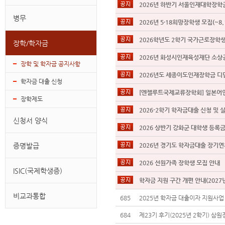
2026년 하반기 서울인재대학장학금 
병무
2026년 5·18희망장학생 모집(~8.
2026학년도 2학기 국가근로장학생 
장학/학자금
2026년 화성시인재육성재단 소상공인
장학 및 학자금 공지사항
학자금 대출 신청
[엔젤루트국제교류장학회] 일본어연
장학제도
2026-2학기 학자금대출 신청 및 실
신청서 양식
2026 상반기 강화군 대학생 등록금 
증명발급
2026년 경기도 학자금대출 장기연체
2026 선원가족 장학생 모집 안내
ISIC(국제학생증)
학자금 지원 구간 개편 안내(2027
비교과통합
685
2025년 학자금 대출이자 지원사업 선
684
제23기 후기(2025년 2학기) 삼원