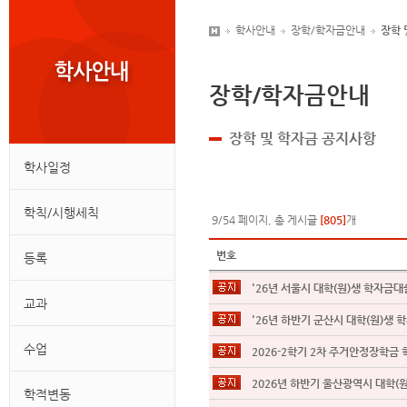
학사안내
장학/학자금안내
장학 
장학/학자금안내
장학 및 학자금 공지사항
학사일정
학칙/시행세칙
9/54 페이지, 총 게시글
[805]
개
번호
등록
'26년 서울시 대학(원)생 학자금대
교과
'26년 하반기 군산시 대학(원)생 학
수업
2026-2학기 2차 주거안정장학금 학
학적변동