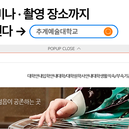
재생
정지
총장메시지
대학
대학
학사일정
공지사항
직속기관
공연예술대학
교육혁신원
Q&A
수업안내
창의예술대학
산학협력단
추계상징
융합예술대학
인권센터
동아리
신청서 양식
학술정보원
교양학부
추계웹진
국제학부
수상안내
캠
교육목표
대학원
대학원
학칙/시행세칙
학교소식
부속기관
일반대학원
국제교류원
FAQ
학적변동
문화예술경영대학원
방송국
부서/부속기관 안내
미래인재센터
청탁금지법
장애학생지원센터
증명발급
학교법인
추계학보
지역협력센터
한국
교
연혁
등록안내
주요행사안내
분실물/습득물
병무안내
대학현황
총동문회
ISIC(국제학생증)
발전기금 안내
봉사활동
콘
CUfA Vision 2025+
교과안내
CUfA 갤러리
식단안내
장학/학자금안내
추계뉴스
정보서비스
비교과통합
찾아오시는길
학생복지시설
대학안내
입학안내
대학/대학원
학사안내
대학생활
직속/부속기
학생지원정보
총학생회