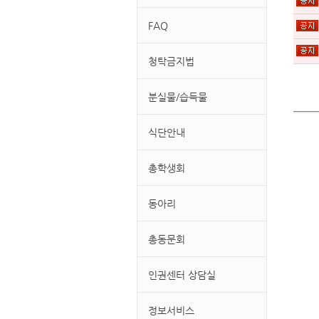
FAQ
청탁금지법
분실물/습득물
식단안내
총학생회
동아리
총동문회
인권센터 상담실
정보서비스