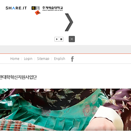
퍼스안내
코로나19
어학당
원(강사)채용
안전
학보사
학생생활관
학생상담센터
Home
Login
Sitemap
English
서트홀
공익신고 및 공익신고자 보호
관
대학혁신지원사업단