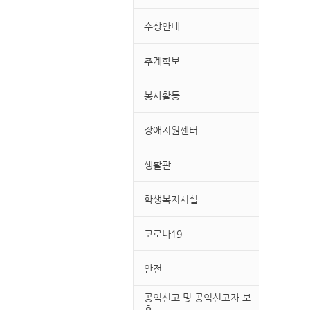
수상안내
추계학보
봉사활동
장애지원센터
생활관
학생복지시설
코로나19
안전
공익신고 및 공익신고자 보
호