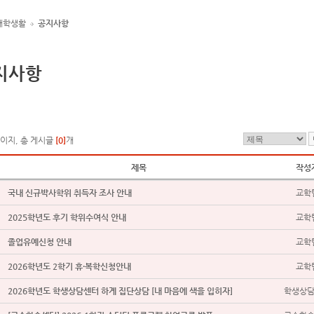
대학생활
공지사항
지사항
페이지, 총 게시글
[0]
개
제목
작성
국내 신규박사학위 취득자 조사 안내
교학
2025학년도 후기 학위수여식 안내
교학
졸업유예신청 안내
교학
2026학년도 2학기 휴∙복학신청안내
교학
2026학년도 학생상담센터 하계 집단상담 [내 마음에 색을 입히자]
학생상담센