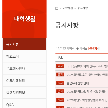
대학생활
공지사항
공지사항
공지사항
11/493 페이지, 총 게시글
[4923]
개
학교소식
번호
국내 신규박사학위 취득자 조사 안
주요행사안내
2025학년도 후기 학위수여식 안내
CUfA 갤러리
졸업유예신청 안내
2026학년도 2학기 휴∙복학신청안
학생지원정보
2026학년도 학생상담센터 하계 집
Q&A