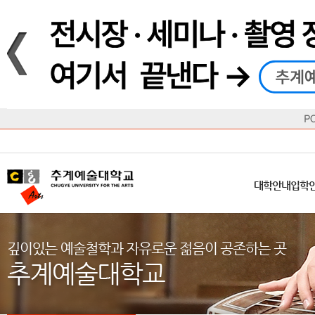
재생
정지
총장메시지
대학
대학
학사일정
공지사항
직속기관
공연예술대학
교육혁신원
Q&A
수업안내
창의예
산학
교육목표
대학원
대학원
학칙/시행세칙
학교소식
부속기관
일반대학원
국제교류원
FAQ
학적변동
문화예
방송
Introduction
Introduction
Introduction
Introduction
Introduction
Introduction
대학안내
입학안내
대학/대학원
학사안내
대학생활
직속/부속기관
연혁
등록안내
주요행사안내
분실물/습
병무안내
CUfA Vision 2025+
교과안내
CUfA 갤러리
식단안내
장학/학
대학안내
입학
학생지원정보
총학생회