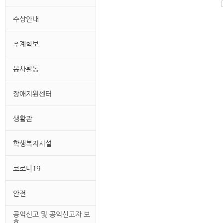
수상안내
추계학보
봉사활동
장애지원센터
생활관
학생복지시설
코로나19
안전
공익신고 및 공익신고자 보
호