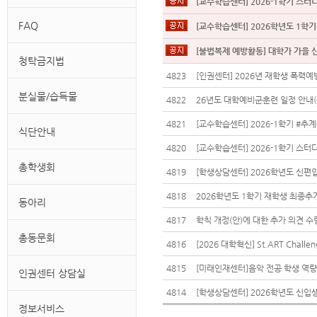
[교수학습센터] 2026-1학기 스
FAQ
[교수학습센터] 2026학년도 1학
[불법복제 예방활동] 대학가 가을 
청탁금지법
4823
[인권센터] 2026년 재학생 폭력
분실물/습득물
4822
26년도 대학예비군훈련 일정 안내(
4821
식단안내
4820
[교수학습센터] 2026-1학기 스터
총학생회
4819
[학생상담센터] 2026학년도 신
4818
2026학년도 1학기 재학생 최종추
동아리
4817
학칙 개정(안)에 대한 추가 의견 수
총동문회
4816
[2026 대학혁신] St.ART Challe
4815
인권센터 상담실
4814
[학생상담센터] 2026학년도 신입
정보서비스