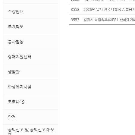
3558
2026년 달서 전국 대학생 AI활용 
수상안내
3557
추계학보
봉사활동
장애지원센터
생활관
학생복지시설
코로나19
안전
공익신고 및 공익신고자 보
호