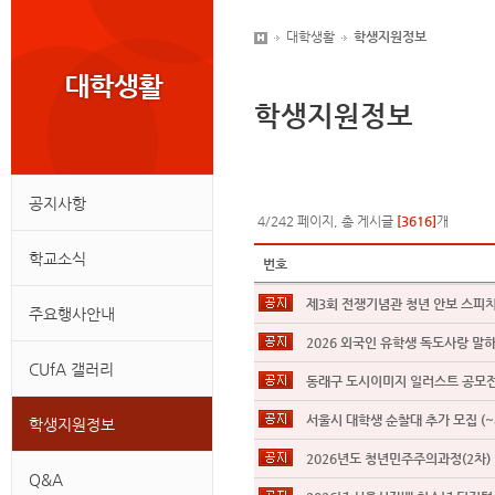
대학생활
학생지원정보
학생지원정보
공지사항
4/242 페이지, 총 게시글
[3616]
개
학교소식
번호
제3회 전쟁기념관 청년 안보 스피치 대
주요행사안내
2026 외국인 유학생 독도사랑 말하기
CUfA 갤러리
동래구 도시이미지 일러스트 공모전 (
서울시 대학생 순찰대 추가 모집 (~8
학생지원정보
2026년도 청년민주주의과정(2차) 연
Q&A