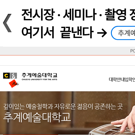
재생
정지
총장메시지
대학
대학
학사일정
공지사항
직속기관
공연예술대학
교육혁신원
Q&A
수업안내
창의예
산학
교육목표
대학원
대학원
학칙/시행세칙
학교소식
부속기관
일반대학원
국제교류원
FAQ
학적변동
문화예
방송
Introduction
Introduction
Introduction
Introduction
Introduction
Introduction
대학안내
입학안내
대학/대학원
학사안내
대학생활
직속/부속기관
연혁
등록안내
주요행사안내
분실물/습
병무안내
CUfA Vision 2025+
교과안내
CUfA 갤러리
식단안내
장학/학
대학안내
입학
학생지원정보
총학생회