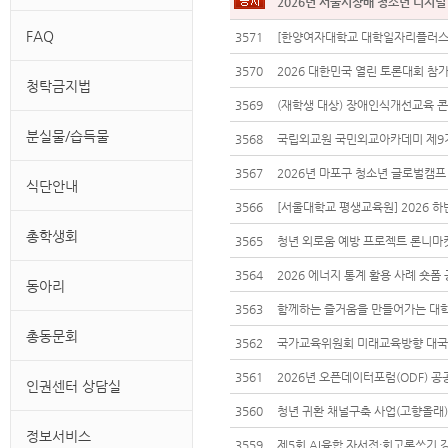
FAQ
3571
3570
2026 대한민국 열린 토론대회 참가자
청탁금지법
3569
분실물/습득물
3568
3567
2026년 마포구 청소년 글로벌캠프 '
식단안내
3566
[서울대학교 평생교육원] 2026 
총학생회
3565
청년 외로움 예방 프로젝트 론니마켓 
3564
2026 에너지 통계 활용 사례 숏폼 
동아리
3563
함께하는 즐거움을 만들어가는 대학 캠
총동문회
3562
국가교육위원회 미래교육방향 대국민
3561
인권센터 상담실
3560
정보서비스
3559
제5회 AI융합 자서전·회고록쓰기