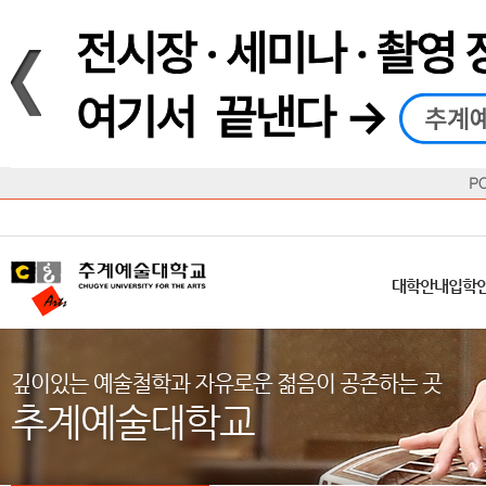
재생
정지
총장메시지
대학
대학
학사일정
공지사항
직속기관
공연예술대학
교육혁신원
Q&A
수업안내
창의예
산학
교육목표
대학원
대학원
학칙/시행세칙
학교소식
부속기관
일반대학원
국제교류원
FAQ
학적변동
문화예
방송
Introduction
Introduction
Introduction
Introduction
Introduction
Introduction
대학안내
입학안내
대학/대학원
학사안내
대학생활
직속/부속기관
연혁
등록안내
주요행사안내
분실물/습
병무안내
CUfA Vision 2025+
교과안내
CUfA 갤러리
식단안내
장학/학
대학안내
입학
학생지원정보
총학생회