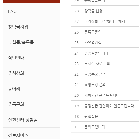
29
증명발급문의
FAQ
28
장학금 신청
27
국가장학금2유형에 대해서
청탁금지법
26
등록금문의
분실물/습득물
25
자유열람실
24
편입질문입니다
식단안내
23
도서실 자료 문의
총학생회
22
교양특강 문의
21
교양특강 문의
동아리
20
재학기간 문의드립니다
총동문회
19
증명발급 관련하여 질문드립니다.
18
편입질문
인권센터 상담실
17
문의드립니다.
정보서비스