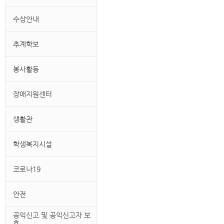
수상안내
추계학보
봉사활동
장애지원센터
생활관
학생복지시설
코로나19
안전
공익신고 및 공익신고자 보
호