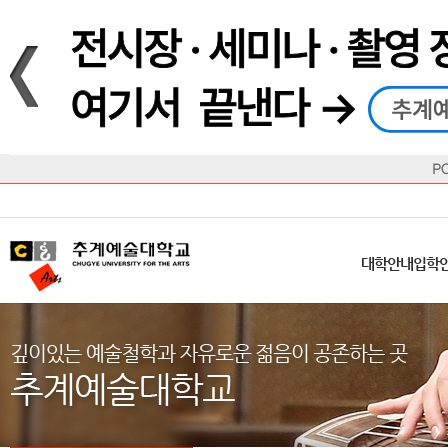
재생
정지
총장메시지
대학
대학
학사일정
공지사항
직속기관
공연예술대학
교육혁신원
Q&A
수업안내
창의예
산학
교육목표
대학원
대학원
학칙/시행세칙
학교소식
부속기관
일반대학원
국제교류원
FAQ
학적변동
문화예
방송
Introduction
Introduction
Introduction
Introduction
Introduction
Introduction
대학안내
입학안내
대학/대학원
학사안내
대학생활
직속/부속기관
연혁
등록안내
주요행사안내
분실물/습
병무안내
CUfA Vision 2025+
교과안내
CUfA 갤러리
식단안내
장학/학
대학안내
입학
학생지원정보
총학생회