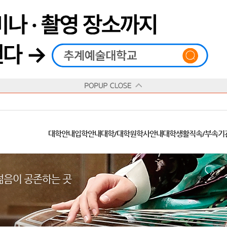
재생
정지
총장메시지
대학
대학
학사일정
공지사항
직속기관
공연예술대학
교육혁신원
Q&A
수업안내
창의예술대학
산학협력단
추계상징
융합예술대학
인권센터
동아리
신청서 양식
학술정보원
교양학부
추계웹진
국제학부
수상안내
캠
교육목표
대학원
대학원
학칙/시행세칙
학교소식
부속기관
일반대학원
국제교류원
FAQ
학적변동
문화예술경영대학원
방송국
부서/부속기관 안내
미래인재센터
청탁금지법
장애학생지원센터
증명발급
학교법인
추계학보
지역협력센터
한국
교
연혁
등록안내
주요행사안내
분실물/습득물
병무안내
대학현황
총동문회
ISIC(국제학생증)
발전기금 안내
봉사활동
콘
CUfA Vision 2025+
교과안내
CUfA 갤러리
식단안내
장학/학자금안내
추계뉴스
정보서비스
비교과통합
찾아오시는길
학생복지시설
대학안내
입학안내
대학/대학원
학사안내
대학생활
직속/부속기
학생지원정보
총학생회