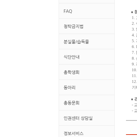
FAQ
● 
1
2
청탁금지법
3.
4.
5.
분실물/습득물
6.
7
식단안내
8.
9.
10
총학생회
11
12
동아리
기타
●
총동문회
- 
- 
인권센터 상담실
정보서비스