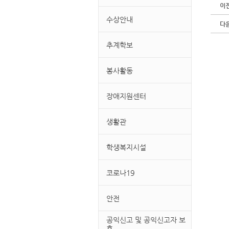
이
수상안내
다
추계학보
봉사활동
장애지원센터
생활관
학생복지시설
코로나19
안전
공익신고 및 공익신고자 보
호