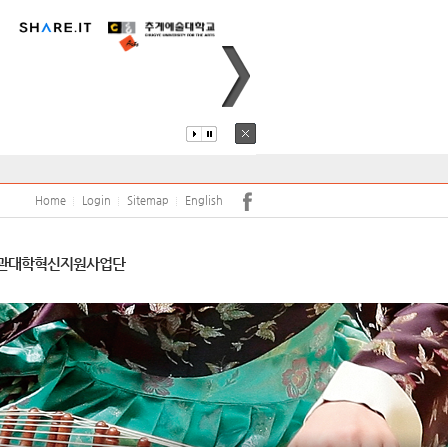
퍼스안내
코로나19
어학당
원(강사)채용
안전
학보사
학생생활관
학생상담센터
Home
Login
Sitemap
English
서트홀
공익신고 및 공익신고자 보호
관
대학혁신지원사업단