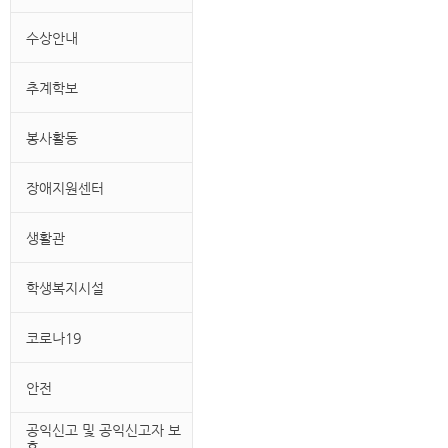
수상안내
추계학보
봉사활동
장애지원센터
생활관
학생복지시설
코로나19
안전
공익신고 및 공익신고자 보
호