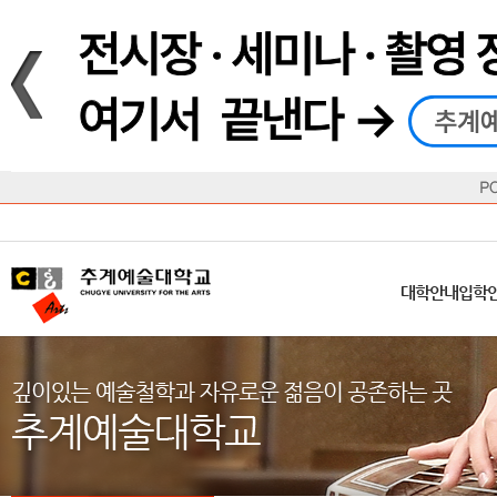
재생
정지
총장메시지
대학
대학
학사일정
공지사항
직속기관
공연예술대학
교육혁신원
Q&A
수업안내
창의예
산학
교육목표
대학원
대학원
학칙/시행세칙
학교소식
부속기관
일반대학원
국제교류원
FAQ
학적변동
문화예
방송
Introduction
Introduction
Introduction
Introduction
Introduction
Introduction
대학안내
입학안내
대학/대학원
학사안내
대학생활
직속/부속기관
연혁
등록안내
주요행사안내
분실물/습
병무안내
CUfA Vision 2025+
교과안내
CUfA 갤러리
식단안내
장학/학
대학안내
입학
학생지원정보
총학생회