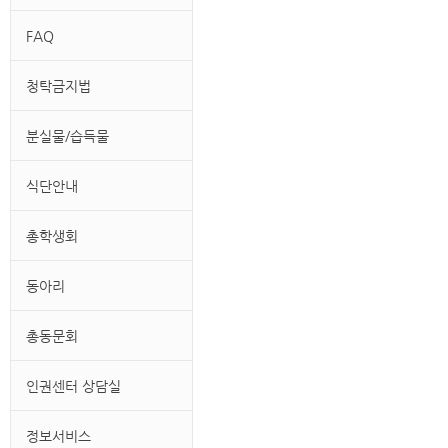
FAQ
청탁금지법
분실물/습득물
식단안내
총학생회
동아리
총동문회
인권센터 상담실
정보서비스