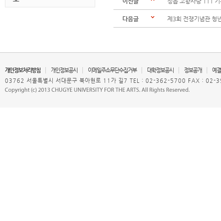
이전글
정읍 고향사랑 111 
다음글
제3회 전쟁기념관 청년 
개인정보처리방침
개인정보공시
이메일주소무단수집거부
대학정보공시
정보공개
예결
03762 서울특별시 서대문구 북아현로 11가 길7 TEL : 02-362-5700 FAX : 02-3