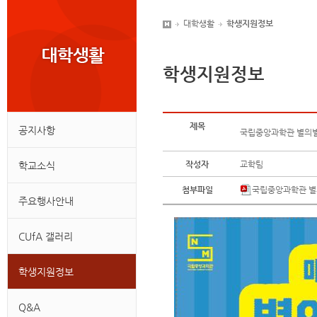
대학생활
학생지원정보
학생지원정보
제목
공지사항
국립중앙과학관 별의별
작성자
교학팀
학교소식
첨부파일
국립중앙과학관 별의
주요행사안내
CUfA 갤러리
학생지원정보
Q&A