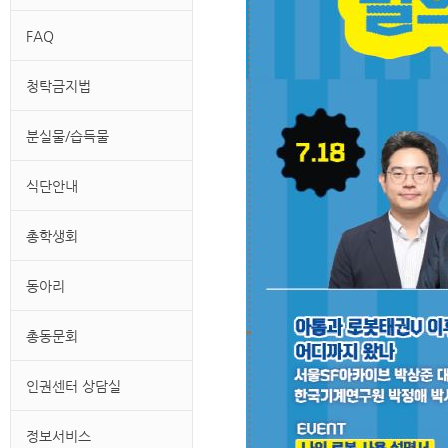
FAQ
청탁금지법
분실물/습득물
식단안내
총학생회
동아리
총동문회
인권센터 상담실
정보서비스