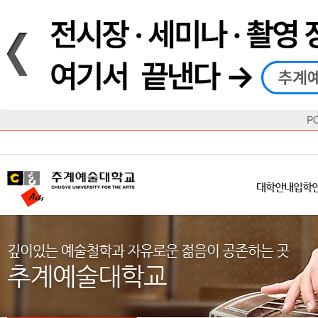
재생
정지
총장메시지
대학
대학
학사일정
공지사항
직속기관
공연예술대학
교육혁신원
Q&A
수업안내
창의예
산학
교육목표
대학원
대학원
학칙/시행세칙
학교소식
부속기관
일반대학원
국제교류원
FAQ
학적변동
문화예
방송
Introduction
Introduction
Introduction
Introduction
Introduction
Introduction
대학안내
입학안내
대학/대학원
학사안내
대학생활
직속/부속기관
연혁
등록안내
주요행사안내
분실물/습
병무안내
CUfA Vision 2025+
교과안내
CUfA 갤러리
식단안내
장학/학
대학안내
입학
학생지원정보
총학생회