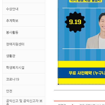
수상안내
추계학보
봉사활동
장애지원센터
생활관
학생복지시설
코로나19
안전
공익신고 및 공익신고자 보
호