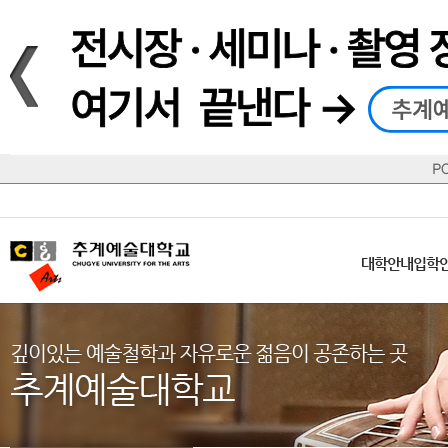
재생
정지
총장메시지
대학
대학
학사일정
공지사항
직속기관
공연예술대학
교육혁신원
Q&A
수업안내
창의예
산학
교육목표
대학원
대학원
학칙/시행세칙
학교소식
부속기관
일반대학원
국제교류원
FAQ
학적변동
문화예
방송
Introduction
Introduction
Introduction
Introduction
Introduction
Introduction
대학안내
입학안내
대학/대학원
학사안내
대학생활
직속/부속기관
연혁
등록안내
주요행사안내
분실물/습
병무안내
CUfA Vision 2025+
교과안내
CUfA 갤러리
식단안내
장학/학
대학안내
입학
학생지원정보
총학생회