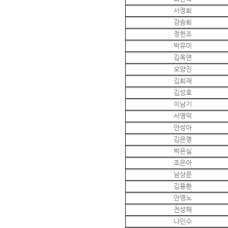
서정희
강승희
정헌조
박유미
김옥연
오양진
김희재
김성호
이남기
서영덕
안성아
김은영
박은실
조은아
남상문
김용환
안영노
전성해
나인수