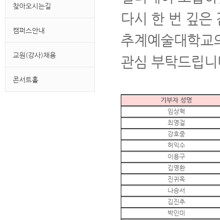
찾아오시는길
다시 한 번 깊은
캠퍼스안내
추계예술대학교의
교원(강사)채용
관심 부탁드립니
콘서트홀
기부자 성명
임상혁
최영걸
강호중
허익수
이용구
김영환
진귀옥
나승서
김진추
박인미