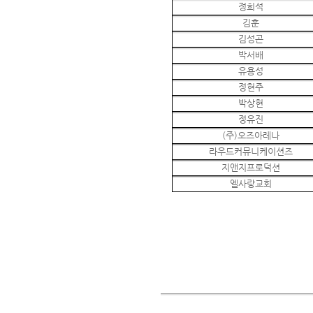
정희석
김훈
김성곤
박서배
유용성
정현주
박상현
정유진
(주)오즈아레나
라우드커뮤니케이션즈
지앤지프로덕션
엘사랑교회