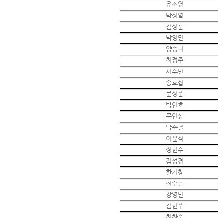
유소영
박성열
김성훈
박영민
양승희
최정주
서수민
송호섭
문성준
박인호
문인상
박순철
이윤석
정현수
김성경
한기창
최수환
강영민
김현주
최찬숙