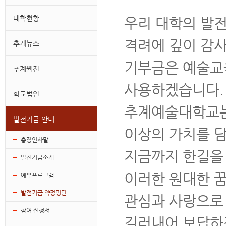
대학현황
우리 대학의 발
격려에 깊이 감
추계뉴스
기부금은 예술교
추계웹진
사용하겠습니다.
학교법인
추계예술대학교는 
발전기금 안내
이상의 가치를 
총장인사말
지금까지 한길을
발전기금소개
이러한 원대한 
예우프로그램
발전기금 약정명단
관심과 사랑으로 
참여 신청서
길러내어 보답하