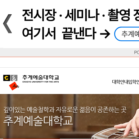
재생
정지
총장메시지
대학
대학
학사일정
공지사항
직속기관
공연예술대학
교육혁신원
Q&A
수업안내
창의예
산학
교육목표
대학원
대학원
학칙/시행세칙
학교소식
부속기관
일반대학원
국제교류원
FAQ
학적변동
문화예
방송
Introduction
Introduction
Introduction
Introduction
Introduction
Introduction
대학안내
입학안내
대학/대학원
학사안내
대학생활
직속/부속기관
연혁
등록안내
주요행사안내
분실물/습
병무안내
CUfA Vision 2025+
교과안내
CUfA 갤러리
식단안내
장학/학
대학안내
입학
학생지원정보
총학생회