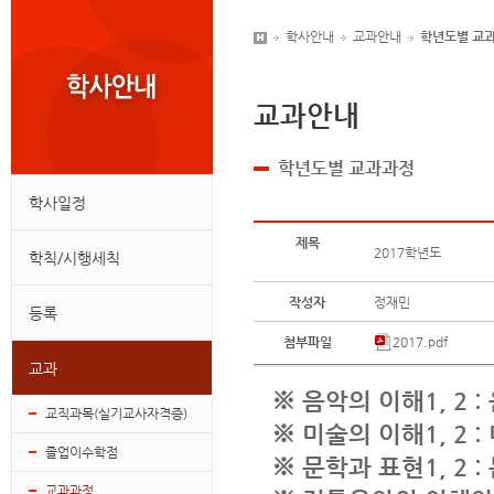
학사안내
교과안내
학년도별 교
교과안내
학년도별 교과과정
학사일정
제목
2017학년도
학칙/시행세칙
작성자
정재민
등록
첨부파일
2017.pdf
교과
※
음악의 이해
1, 2 :
교직과목(실기교사자격증)
※
미술의 이해
1, 2 :
졸업이수학점
※
문학과 표현
1, 2 :
교과과정