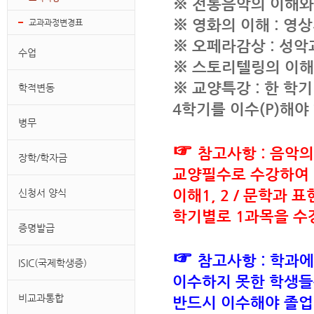
※
전통음악의 이해와
※
영화의 이해
:
영상
교과과정변경표
※
오페라감상
:
성악
수업
※
스토리텔링의 이
※
교양특강
:
한 학기
학적변동
4
학기를 이수
(P)
해야
병무
☞
참고사항 : 음악의 
장학/학자금
교양필수로 수강하여 이
이해1, 2 / 문학과 표
신청서 양식
학기별로 1과목을 수
증명발급
☞
참고사항 : 학과
ISIC(국제학생증)
이수하지 못한 학생들
비교과통합
반드시 이수해야 졸업