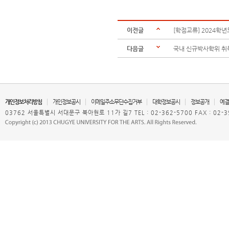
이전글
[학점교류] 2024학년
다음글
국내 신규박사학위 취
개인정보처리방침
개인정보공시
이메일주소무단수집거부
대학정보공시
정보공개
예결
03762 서울특별시 서대문구 북아현로 11가 길7 TEL : 02-362-5700 FAX : 02-3