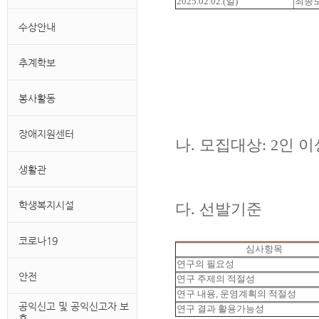
2025.02.02.(일)
최종
수상안내
추계학보
봉사활동
장애지원센터
나. 모집대상: 2인 
생활관
학생복지시설
다. 선발기준
코로나19
심사항목
연구의 필요성
안전
연구 주제의 적절성
연구 내용, 운영계획의 적절성
공익신고 및 공익신고자 보
연구 결과 활용가능성
호