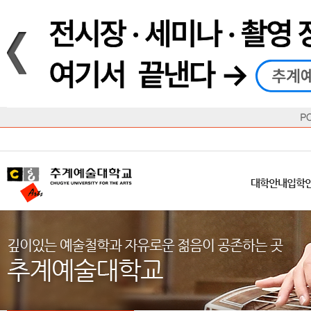
재생
정지
총장메시지
대학
대학
학사일정
공지사항
직속기관
공연예술대학
교육혁신원
Q&A
수업안내
창의예
산학
교육목표
대학원
대학원
학칙/시행세칙
학교소식
부속기관
일반대학원
국제교류원
FAQ
학적변동
문화예
방송
Introduction
Introduction
Introduction
Introduction
Introduction
Introduction
대학안내
입학안내
대학/대학원
학사안내
대학생활
직속/부속기관
연혁
등록안내
주요행사안내
분실물/습
병무안내
CUfA Vision 2025+
교과안내
CUfA 갤러리
식단안내
장학/학
대학안내
입학
학생지원정보
총학생회