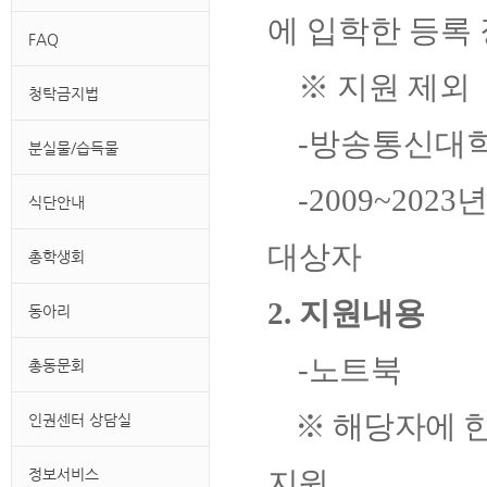
에 입학한 등록
FAQ
※ 지원 제외
청탁금지법
-방송통신대학
분실물/습득물
-2009~202
식단안내
대상자
총학생회
2. 지원내용
동아리
-
노트북
총동문회
※
해당자에 
인권센터 상담실
정보서비스
지원