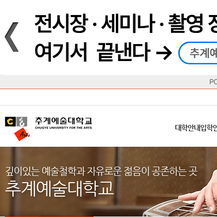
재생
정지
총장메시지
대학
대학
학사일정
공지사항
직속기관
공연예술대학
교육혁신원
Q&A
수업안내
창의예
산학
교육목표
대학원
대학원
학칙/시행세칙
학교소식
부속기관
일반대학원
국제교류원
FAQ
학적변동
문화예
방송
Introduction
Introduction
Introduction
Introduction
Introduction
Introduction
대학안내
입학안내
대학/대학원
학사안내
대학생활
직속/부속기관
연혁
등록안내
주요행사안내
분실물/습
병무안내
CUfA Vision 2025+
교과안내
CUfA 갤러리
식단안내
장학/학
대학안내
입학
학생지원정보
총학생회