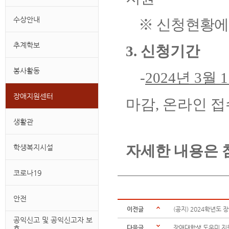
수상안내
※
신청현황에 
추계학보
3. 신청기간
봉사활동
-
2024년 3월 1
장애지원센터
마감, 온라인 접
생활관
자세한 내용은 
학생복지시설
코로나19
안전
이전글
(공지) 2024학년도
공익신고 및 공익신고자 보
호
다음글
장애대학생 도우미 지원