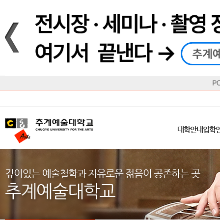
재생
정지
총장메시지
대학
대학
학사일정
공지사항
직속기관
공연예술대학
교육혁신원
Q&A
수업안내
창의예
산학
교육목표
대학원
대학원
학칙/시행세칙
학교소식
부속기관
일반대학원
국제교류원
FAQ
학적변동
문화예
방송
Introduction
Introduction
Introduction
Introduction
Introduction
Introduction
대학안내
입학안내
대학/대학원
학사안내
대학생활
직속/부속기관
연혁
등록안내
주요행사안내
분실물/습
병무안내
CUfA Vision 2025+
교과안내
CUfA 갤러리
식단안내
장학/학
대학안내
입학
학생지원정보
총학생회