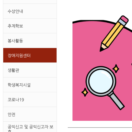
수상안내
추계학보
봉사활동
장애지원센터
생활관
학생복지시설
코로나19
안전
공익신고 및 공익신고자 보
호