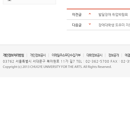
이전글
발달장애 취업박람회
다음글
장애대학생 도우미 지원
개인정보처리방침
개인정보공시
이메일주소무단수집거부
대학정보공시
정보공개
예결
03762 서울특별시 서대문구 북아현로 11가 길7 TEL : 02-362-5700 FAX : 02-3