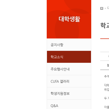
학
공지사항
학교소식
주요행사안내
추계
CUfA 갤러리
대학
취업
학생지원정보
두 
Q&A
아울