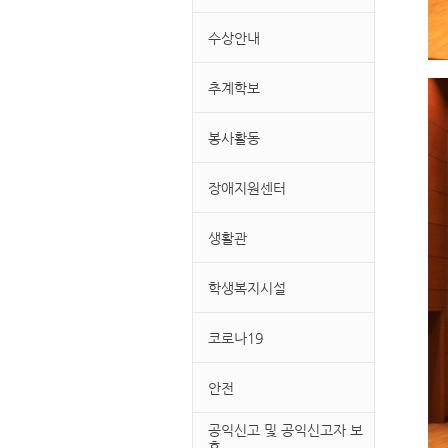
수상안내
추계학보
봉사활동
장애지원센터
생활관
학생복지시설
코로나19
안전
공익신고 및 공익신고자 보
호