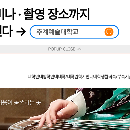
재생
정지
총장메시지
대학
대학
학사일정
공지사항
직속기관
공연예술대학
교육혁신원
Q&A
수업안내
창의예술대학
산학협력단
추계상징
융합예술대학
인권센터
동아리
신청서 양식
학술정보원
교양학부
추계웹진
국제학부
수상안내
캠
교육목표
대학원
대학원
학칙/시행세칙
학교소식
부속기관
일반대학원
국제교류원
FAQ
학적변동
문화예술경영대학원
방송국
부서/부속기관 안내
미래인재센터
청탁금지법
장애학생지원센터
증명발급
학교법인
추계학보
지역협력센터
한국
교
연혁
등록안내
주요행사안내
분실물/습득물
병무안내
대학현황
총동문회
ISIC(국제학생증)
발전기금 안내
봉사활동
콘
CUfA Vision 2025+
교과안내
CUfA 갤러리
식단안내
장학/학자금안내
추계뉴스
정보서비스
비교과통합
찾아오시는길
학생복지시설
대학안내
입학안내
대학/대학원
학사안내
대학생활
직속/부속기
학생지원정보
총학생회