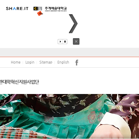
퍼스안내
코로나19
어학당
원(강사)채용
안전
학보사
학생생활관
학생상담센터
Home
Login
Sitemap
English
서트홀
공익신고 및 공익신고자 보호
관
대학혁신지원사업단