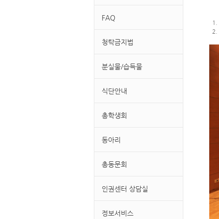
FAQ
1.
2.
청탁금지법
분실물/습득물
식단안내
총학생회
동아리
총동문회
인권센터 상담실
정보서비스