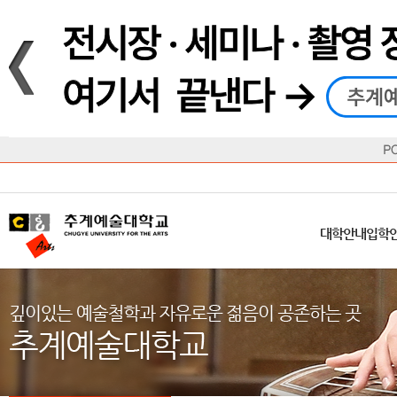
재생
정지
총장메시지
대학
대학
학사일정
공지사항
직속기관
공연예술대학
교육혁신원
Q&A
수업안내
창의예
산학
교육목표
대학원
대학원
학칙/시행세칙
학교소식
부속기관
일반대학원
국제교류원
FAQ
학적변동
문화예
방송
Introduction
Introduction
Introduction
Introduction
Introduction
Introduction
대학안내
입학안내
대학/대학원
학사안내
대학생활
직속/부속기관
연혁
등록안내
주요행사안내
분실물/습
병무안내
CUfA Vision 2025+
교과안내
CUfA 갤러리
식단안내
장학/학
대학안내
입학
학생지원정보
총학생회