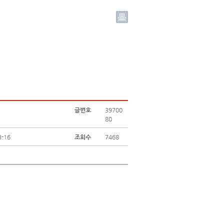
글번호
39700
80
3-16
조회수
7468