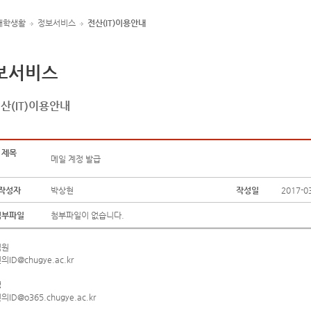
대학생활
정보서비스
전산(IT)이용안내
보서비스
산(IT)이용안내
제목
메일 계정 발급
작성자
박상현
작성일
2017-0
첨부파일
첨부파일이 없습니다.
직원
의ID@chugye.ac.kr
생
의ID@o365.chugye.ac.kr