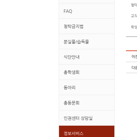
형태
FAQ
교직
청탁금지법
학생
분실물/습득물
식단안내
이
다
총학생회
동아리
총동문회
인권센터 상담실
정보서비스