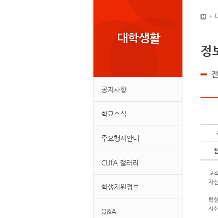
정
전
공지사항
학교소식
주요행사안내
CUfA 갤러리
교
자신
학생지원정보
학
자신
Q&A