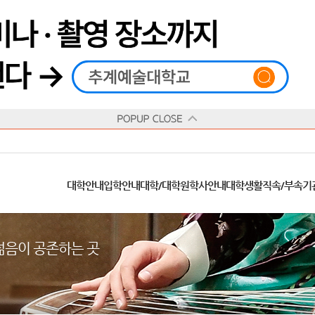
재생
정지
총장메시지
대학
대학
학사일정
공지사항
직속기관
공연예술대학
교육혁신원
Q&A
수업안내
창의예술대학
산학협력단
추계상징
융합예술대학
인권센터
동아리
신청서 양식
학술정보원
교양학부
추계웹진
국제학부
수상안내
캠
교육목표
대학원
대학원
학칙/시행세칙
학교소식
부속기관
일반대학원
국제교류원
FAQ
학적변동
문화예술경영대학원
방송국
부서/부속기관 안내
미래인재센터
청탁금지법
장애학생지원센터
증명발급
학교법인
추계학보
지역협력센터
한국
교
연혁
등록안내
주요행사안내
분실물/습득물
병무안내
대학현황
총동문회
ISIC(국제학생증)
발전기금 안내
봉사활동
콘
CUfA Vision 2025+
교과안내
CUfA 갤러리
식단안내
장학/학자금안내
추계뉴스
정보서비스
비교과통합
찾아오시는길
학생복지시설
대학안내
입학안내
대학/대학원
학사안내
대학생활
직속/부속기
학생지원정보
총학생회