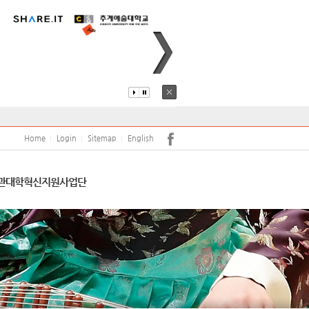
퍼스안내
코로나19
어학당
원(강사)채용
안전
학보사
학생생활관
학생상담센터
Home
Login
Sitemap
English
서트홀
공익신고 및 공익신고자 보호
관
대학혁신지원사업단