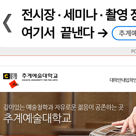
재생
정지
총장메시지
대학
대학
학사일정
공지사항
직속기관
공연예술대학
교육혁신원
Q&A
수업안내
창의예
산학
교육목표
대학원
대학원
학칙/시행세칙
학교소식
부속기관
일반대학원
국제교류원
FAQ
학적변동
문화예
방송
Introduction
Introduction
Introduction
Introduction
Introduction
Introduction
대학안내
입학안내
대학/대학원
학사안내
대학생활
직속/부속기관
연혁
등록안내
주요행사안내
분실물/습
병무안내
CUfA Vision 2025+
교과안내
CUfA 갤러리
식단안내
장학/학
대학안내
입학
학생지원정보
총학생회