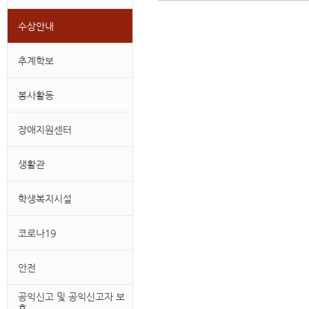
수상안내
추계학보
봉사활동
장애지원센터
생활관
학생복지시설
코로나19
안전
공익신고 및 공익신고자 보
호