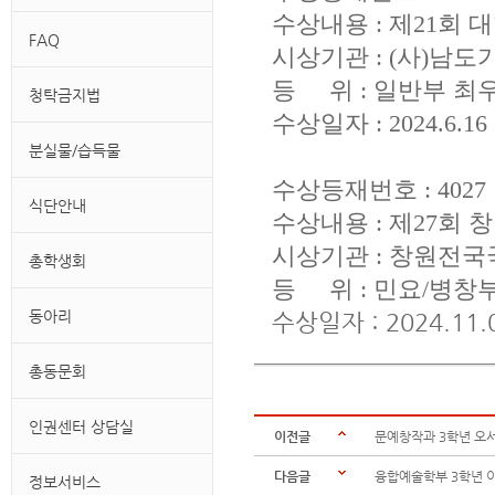
수상내용 : 제21
FAQ
시상기관 : (사)남
등 위 : 일반부 최
청탁금지법
수상일자 : 2024.6.16
분실물/습득물
수상등재번호 : 4027
식단안내
수상내용 : 제27
시상기관 : 창원전
총학생회
등 위 : 민요/병창
동아리
수상일자 : 2024.11.
총동문회
인권센터 상담실
이전글
문예창작과 3학년 오
다음글
융합예술학부 3학년 
정보서비스