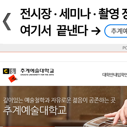
재생
정지
총장메시지
대학
대학
학사일정
공지사항
직속기관
공연예술대학
교육혁신원
Q&A
수업안내
창의예
산학
교육목표
대학원
대학원
학칙/시행세칙
학교소식
부속기관
일반대학원
국제교류원
FAQ
학적변동
문화예
방송
Introduction
Introduction
Introduction
Introduction
Introduction
Introduction
대학안내
입학안내
대학/대학원
학사안내
대학생활
직속/부속기관
연혁
등록안내
주요행사안내
분실물/습
병무안내
CUfA Vision 2025+
교과안내
CUfA 갤러리
식단안내
장학/학
대학안내
입학
학생지원정보
총학생회