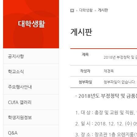
대학생활
게시판
게시판
제목
공지사항
2018년 부정청탁 및
작성자
채경옥
학교소식
첨부파일
첨부파일이 없습니다.
주요행사안내
- 2018년도 부정청탁 및 금품
CUfA 갤러리
1. 대 상 : 총장 및 교원 및 직원
학생지원정보
2. 일 시 : 2018. 12. 12. (수) 
Q&A
3. 장 소 : 창조관 1층 오렌지룸(