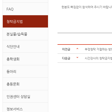
한분도 빠짐없이 참석하여 주시기 바랍니
FAQ
청탁금지법
분실물/습득물
식단안내
이전글
부정청탁 거절하는 방
다음글
시간강사의 청탁금지법
총학생회
동아리
총동문회
인권센터 상담실
정보서비스