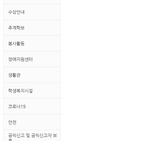
수상안내
추계학보
봉사활동
장애지원센터
생활관
학생복지시설
코로나19
안전
공익신고 및 공익신고자 보
호