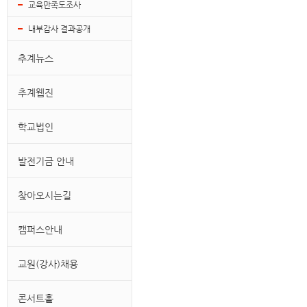
교육만족도조사
내부감사 결과공개
추계뉴스
추계웹진
학교법인
발전기금 안내
찾아오시는길
캠퍼스안내
교원(강사)채용
콘서트홀