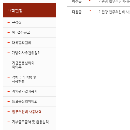
이전글
기관장 업무추진비사용
대학현황
다음글
기관장 업무추진비 사
규정집
예, 결산공고
대학평의원회
개방이사추천위원회
기금운용심의회
회의록
적립금의 적립 및
사용현황
자체평가결과공시
등록금심의위원회
업무추진비 사용내역
기부금모금액 및 활용실적