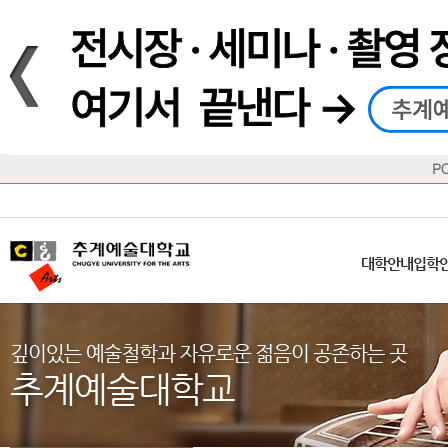
재생
정지
총장메시지
대학
대학
학사일정
공지사항
직속기관
공연예술대학
교육혁신원
Q&A
수업안내
창의예
산학
교육목표
대학원
대학원
학칙/시행세칙
학교소식
부속기관
일반대학원
국제교류원
FAQ
학적변동
문화예
방송
Introduction
Introduction
Introduction
Introduction
Introduction
Introduction
대학안내
입학안내
대학/대학원
학사안내
대학생활
직속/부속기관
연혁
등록안내
주요행사안내
분실물/습
병무안내
CUfA Vision 2025+
교과안내
CUfA 갤러리
식단안내
장학/학
대학안내
입학
학생지원정보
총학생회