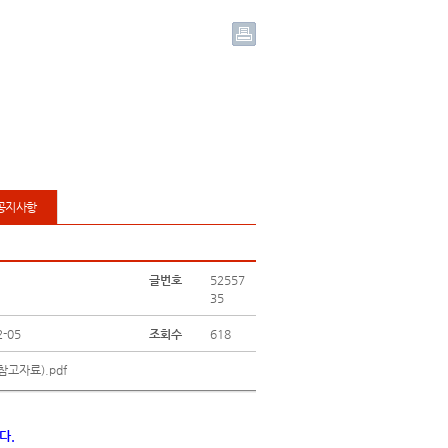
공지사항
글번호
52557
35
2-05
조회수
618
참고자료).pdf
다.