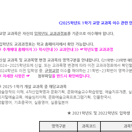
<2025
학년도 1학기 교양 교과목 이수 관련 
교양 교과목은 자신의
입학년도 교과과정표
를 기준으로 이수해야 합니다.
입학년도 교과과정표는 학교 홈페이지에서 확인 가능합니다
.
※
추계예대 홈페이지
>>
학사안내
>>
교과안내
>>
☞
학년도별 교과과정
신설 교과목 및 교과목명 변경 교과목의 영역구분을 안내합니다. (
21학번~23학번 해
24~2025
학년도에 신설, 또는 교과목명 변경에 따라 이전 교과과정표에서 확인할
024학년도 이전 입학생 중,
균형교양
이수를 해야하는 21학번~23학번이 영역구
※
자세
한 사항은 ☞
첨부파일
을 반드시 확인바랍니다.
※ 2025-1학기 개설 교과목 중 해당교과목
술창작의 이해
, 4
차산업혁명과 문화기획
,
문화예술교수학습방법
,
예술치유개론
,
실
지털예술교육, 예술심리이해,
문화예술교육프로그램기획, 인물한국사,
활영어, 기초중국어, 실용영어, 실용일본어
★ 2021학년도 및 2022학년도 입학생
영역구분
과목코드
과목