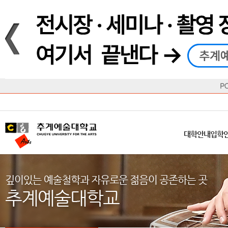
재생
정지
총장메시지
대학
대학
학사일정
공지사항
직속기관
공연예술대학
교육혁신원
Q&A
수업안내
창의예
산학
교육목표
대학원
대학원
학칙/시행세칙
학교소식
부속기관
일반대학원
국제교류원
FAQ
학적변동
문화예
방송
Introduction
Introduction
Introduction
Introduction
Introduction
Introduction
대학안내
입학안내
대학/대학원
학사안내
대학생활
직속/부속기관
연혁
등록안내
주요행사안내
분실물/습
병무안내
CUfA Vision 2025+
교과안내
CUfA 갤러리
식단안내
장학/학
대학안내
입학
학생지원정보
총학생회