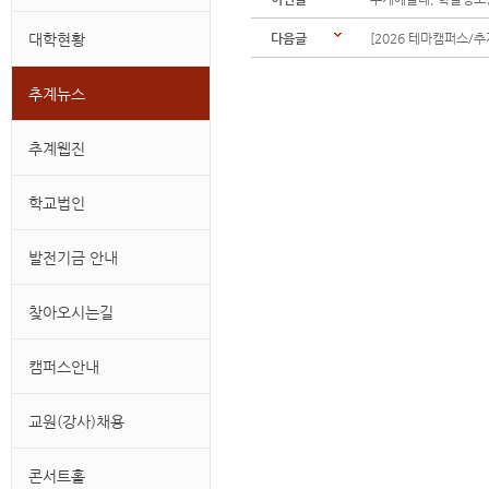
대학현황
다음글
[2026 테마캠퍼스/
추계뉴스
추계웹진
학교법인
발전기금 안내
찾아오시는길
캠퍼스안내
교원(강사)채용
콘서트홀