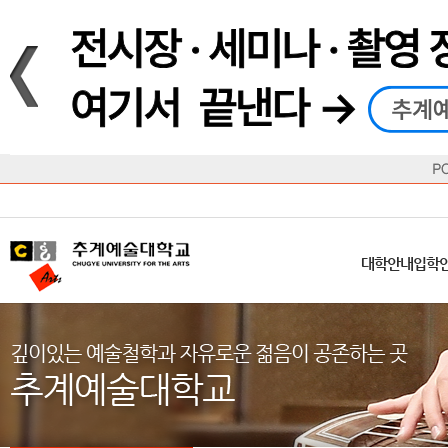
재생
정지
총장메시지
대학
대학
학사일정
공지사항
직속기관
공연예술대학
교육혁신원
Q&A
수업안내
창의예
산학
교육목표
대학원
대학원
학칙/시행세칙
학교소식
부속기관
일반대학원
국제교류원
FAQ
학적변동
문화예
방송
Introduction
Introduction
Introduction
Introduction
Introduction
Introduction
대학안내
입학안내
대학/대학원
학사안내
대학생활
직속/부속기관
연혁
등록안내
주요행사안내
분실물/습
병무안내
CUfA Vision 2025+
교과안내
CUfA 갤러리
식단안내
장학/학
대학안내
입학
학생지원정보
총학생회