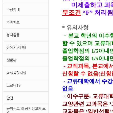
미제출하고 과목
수상안내
무조건
“F” 처리됨
추계학보
*
유의사항
-
본교 학년의 이수
봉사활동
할 수 있으며 교류대
장애지원센터
졸업학점의 1/5이내
졸업학점의 1/5이내만
생활관
-
교직과목, 본교에서
신청할 수 없음(신청
학생복지시설
-
교류대학에서 수강한
코로나19
없음
-
이수구분: 교류대
안전
교양관련 교과목은 
공익신고 및 공익신고자 보
교과목은 ‘일반선택’
호