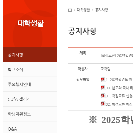
대학생활
공지사항
공지사항
제목
공지사항
[학점교류] 2025학년
작성자
교학팀
학교소식
첨부파일
1. 2025학년도
주요행사안내
00. 본교와 국내 타
01. 학점교류 신청
CUfA 갤러리
02. 학점교류 취소
학생지원정보
※
2025
학
Q&A