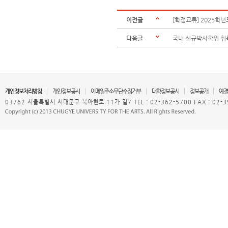
이전글
[학점교류] 2025학
다음글
국내 신규박사학위 취
개인정보처리방침
개인정보공시
이메일주소무단수집거부
대학정보공시
정보공개
예결
03762 서울특별시 서대문구 북아현로 11가 길7 TEL : 02-362-5700 FAX : 02-3