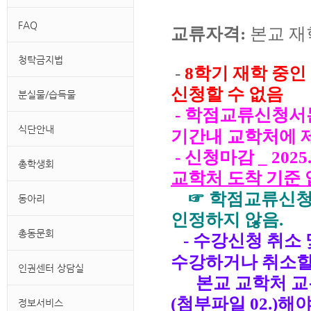
FAQ
교류자격
:
본교 재
청탁금지법
-
8
학기 재학 중인
신청할 수 없음
분실물/습득물
-
학점교류신청서는
식단안내
기간내 교학처에 
- 신청마감 _ 2025.05
총학생회
교학처 도착 기준 
☞ 학점교류신청
동아리
인정하지 않음.
총동문회
-
수강신청 취소 
수강하거나 취소할
인권센터 상담실
본교 교학처 교무
(첨부파일 02.)해
정보서비스