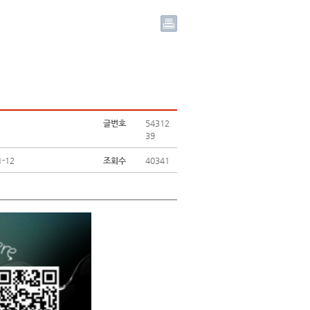
글번호
54312
39
1-12
조회수
40341