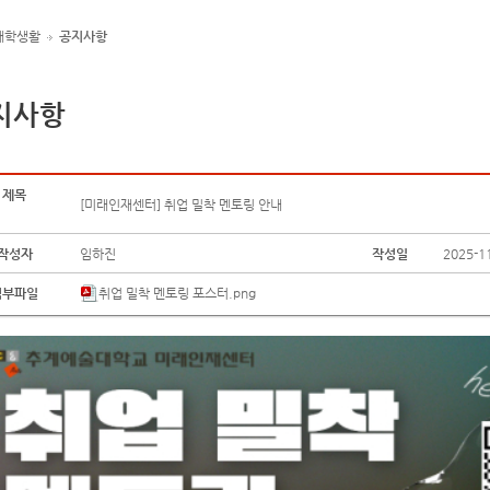
대학생활
공지사항
지사항
제목
[미래인재센터] 취업 밀착 멘토링 안내
작성자
임하진
작성일
2025-1
첨부파일
취업 밀착 멘토링 포스터.png