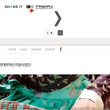
퍼스안내
코로나19
어학당
원(강사)채용
안전
학보사
학생생활관
학생상담센터
Home
Login
Sitemap
English
서트홀
공익신고 및 공익신고자 보호
관
대학혁신지원사업단