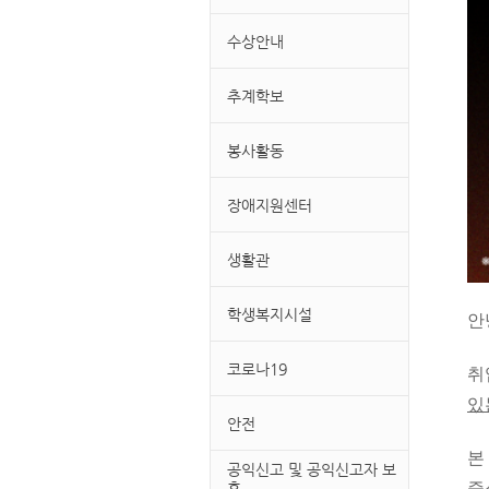
수상안내
추계학보
봉사활동
장애지원센터
생활관
학생복지시설
안
코로나19
취
있
안전
본
공익신고 및 공익신고자 보
호
중