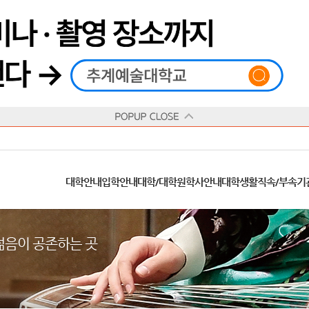
재생
정지
총장메시지
대학
대학
학사일정
공지사항
직속기관
공연예술대학
교육혁신원
Q&A
수업안내
창의예술대학
산학협력단
추계상징
융합예술대학
인권센터
동아리
신청서 양식
학술정보원
교양학부
추계웹진
국제학부
수상안내
캠
교육목표
대학원
대학원
학칙/시행세칙
학교소식
부속기관
일반대학원
국제교류원
FAQ
학적변동
문화예술경영대학원
방송국
부서/부속기관 안내
미래인재센터
청탁금지법
장애학생지원센터
증명발급
학교법인
추계학보
지역협력센터
한국
교
연혁
등록안내
주요행사안내
분실물/습득물
병무안내
대학현황
총동문회
ISIC(국제학생증)
발전기금 안내
봉사활동
콘
CUfA Vision 2025+
교과안내
CUfA 갤러리
식단안내
장학/학자금안내
추계뉴스
정보서비스
비교과통합
찾아오시는길
학생복지시설
대학안내
입학안내
대학/대학원
학사안내
대학생활
직속/부속기
학생지원정보
총학생회