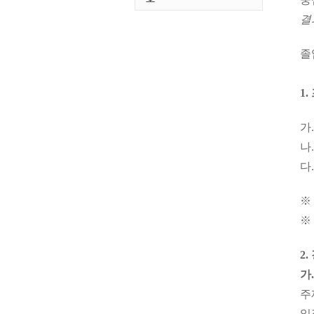
결
졸
1
가
나
다
※
※
2
가
주
일정