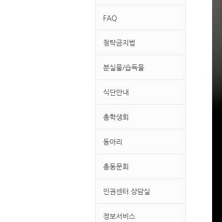
FAQ
청탁금지법
분실물/습득물
식단안내
총학생회
동아리
총동문회
인권센터 상담실
정보서비스