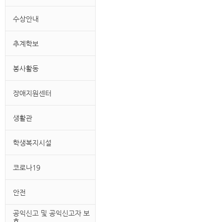
수상안내
추계학보
봉사활동
장애지원센터
생활관
학생복지시설
코로나19
안전
공익신고 및 공익신고자 보
호