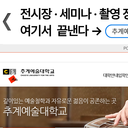
재생
정지
총장메시지
대학
대학
학사일정
공지사항
직속기관
공연예술대학
교육혁신원
Q&A
수업안내
창의예
산학
교육목표
대학원
대학원
학칙/시행세칙
학교소식
부속기관
일반대학원
국제교류원
FAQ
학적변동
문화예
방송
Introduction
Introduction
Introduction
Introduction
Introduction
Introduction
대학안내
입학안내
대학/대학원
학사안내
대학생활
직속/부속기관
연혁
등록안내
주요행사안내
분실물/습
병무안내
CUfA Vision 2025+
교과안내
CUfA 갤러리
식단안내
장학/학
대학안내
입학
학생지원정보
총학생회