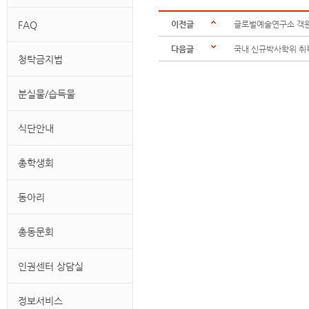
FAQ
이전글
글로벌예술연구소 객
다음글
국내 신규박사학위 취
청탁금지법
분실물/습득물
식단안내
총학생회
동아리
총동문회
인권센터 상담실
정보서비스