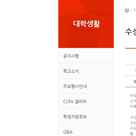
수
공지사항
학교소식
주요행사안내
수상
소속
CUfA 갤러리
이름
학생지원정보
수상
수상
시상
Q&A
등 