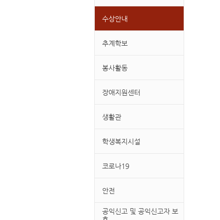
수상안내
추계학보
봉사활동
장애지원센터
생활관
학생복지시설
코로나19
안전
공익신고 및 공익신고자 보
호