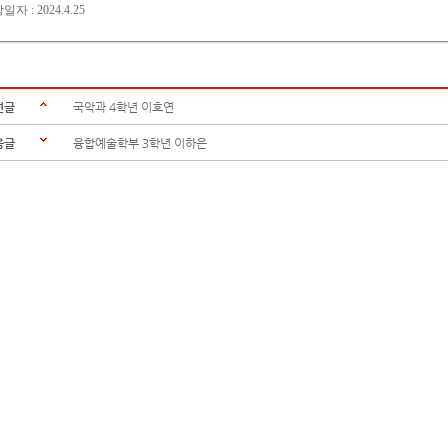
자 : 2024.4.25
전글
국악과 4학년 이호연
음글
융합예술학부 3학년 이하은