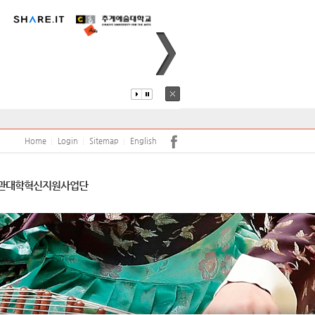
퍼스안내
코로나19
어학당
원(강사)채용
안전
학보사
학생생활관
학생상담센터
Home
Login
Sitemap
English
서트홀
공익신고 및 공익신고자 보호
관
대학혁신지원사업단