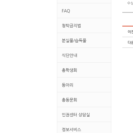
수상일
FAQ
청탁금지법
이
분실물/습득물
다
식단안내
총학생회
동아리
총동문회
인권센터 상담실
정보서비스