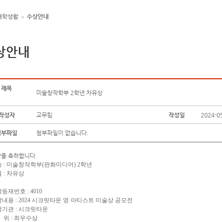
대학생활
수상안내
상안내
제목
미술창작학부 2학년 차유상
작성자
교무팀
작성일
2024-0
첨부파일
첨부파일이 없습니다.
을 축하합니다.
 : 미술창작학부(판화미디어) 2학년
 : 차유상
등재번호 : 4010
내용 : 2024 시크릿타운 영 아티스트 미술상 공모전
기관 : 시크릿타운
위 : 최우수상