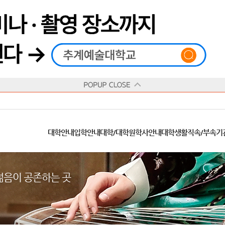
재생
정지
총장메시지
대학
대학
학사일정
공지사항
직속기관
공연예술대학
교육혁신원
Q&A
수업안내
창의예술대학
산학협력단
추계상징
융합예술대학
인권센터
동아리
신청서 양식
학술정보원
교양학부
추계웹진
국제학부
수상안내
캠
교육목표
대학원
대학원
학칙/시행세칙
학교소식
부속기관
일반대학원
국제교류원
FAQ
학적변동
문화예술경영대학원
방송국
부서/부속기관 안내
미래인재센터
청탁금지법
장애학생지원센터
증명발급
학교법인
추계학보
지역협력센터
한국
교
연혁
등록안내
주요행사안내
분실물/습득물
병무안내
대학현황
총동문회
ISIC(국제학생증)
발전기금 안내
봉사활동
콘
CUfA Vision 2025+
교과안내
CUfA 갤러리
식단안내
장학/학자금안내
추계뉴스
정보서비스
비교과통합
찾아오시는길
학생복지시설
대학안내
입학안내
대학/대학원
학사안내
대학생활
직속/부속기
학생지원정보
총학생회