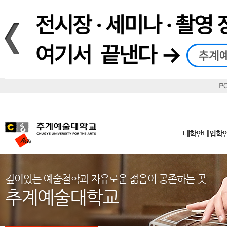
재생
정지
총장메시지
대학
대학
학사일정
공지사항
직속기관
공연예술대학
교육혁신원
Q&A
수업안내
창의예
산학
교육목표
대학원
대학원
학칙/시행세칙
학교소식
부속기관
일반대학원
국제교류원
FAQ
학적변동
문화예
방송
Introduction
Introduction
Introduction
Introduction
Introduction
Introduction
대학안내
입학안내
대학/대학원
학사안내
대학생활
직속/부속기관
연혁
등록안내
주요행사안내
분실물/습
병무안내
CUfA Vision 2025+
교과안내
CUfA 갤러리
식단안내
장학/학
대학안내
입학
학생지원정보
총학생회