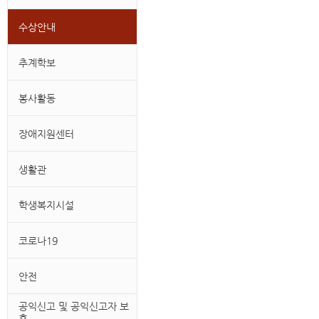
수상안내
추계학보
봉사활동
장애지원센터
생활관
학생복지시설
코로나19
안전
공익신고 및 공익신고자 보
호