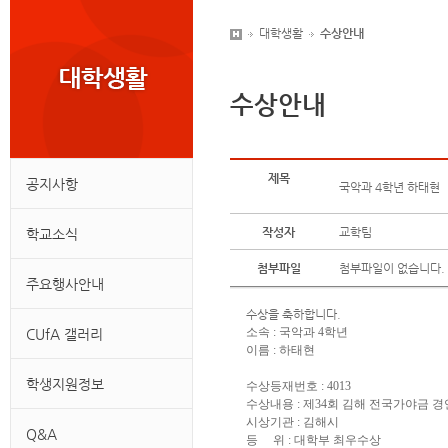
대학생활
수상안내
수상안내
제목
공지사항
국악과 4학년 하태현
작성자
교학팀
학교소식
첨부파일
첨부파일이 없습니다.
주요행사안내
수상을 축하합니다.
소속 : 국악과 4학년
CUfA 갤러리
이름 : 하태현
학생지원정보
수상등재번호 : 4013
수상내용 : 제34회 김해 전국가야금
시상기관 : 김해시
Q&A
등 위 : 대학부 최우수상