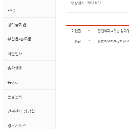
수상일자 : 2024.8.31
FAQ
청탁금지법
이전글
관현악과 4학년 김대
분실물/습득물
다음글
융합예술학부 3학년 
식단안내
총학생회
동아리
총동문회
인권센터 상담실
정보서비스