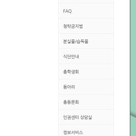
FAQ
청탁금지법
분실물/습득물
식단안내
총학생회
동아리
총동문회
인권센터 상담실
정보서비스