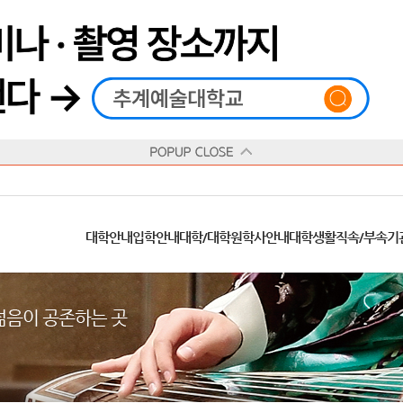
재생
정지
총장메시지
대학
대학
학사일정
공지사항
직속기관
공연예술대학
교육혁신원
Q&A
수업안내
창의예술대학
산학협력단
추계상징
융합예술대학
인권센터
동아리
신청서 양식
학술정보원
교양학부
추계웹진
국제학부
수상안내
캠
교육목표
대학원
대학원
학칙/시행세칙
학교소식
부속기관
일반대학원
국제교류원
FAQ
학적변동
문화예술경영대학원
방송국
부서/부속기관 안내
미래인재센터
청탁금지법
장애학생지원센터
증명발급
학교법인
추계학보
지역협력센터
한국
교
연혁
등록안내
주요행사안내
분실물/습득물
병무안내
대학현황
총동문회
ISIC(국제학생증)
발전기금 안내
봉사활동
콘
CUfA Vision 2025+
교과안내
CUfA 갤러리
식단안내
장학/학자금안내
추계뉴스
정보서비스
비교과통합
찾아오시는길
학생복지시설
대학안내
입학안내
대학/대학원
학사안내
대학생활
직속/부속기
학생지원정보
총학생회