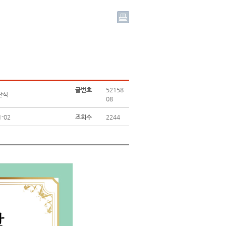
글번호
52158
단식
08
1-02
조회수
2244