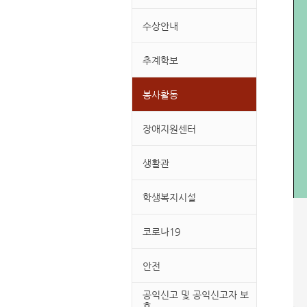
수상안내
추계학보
봉사활동
장애지원센터
생활관
학생복지시설
코로나19
안전
공익신고 및 공익신고자 보
호