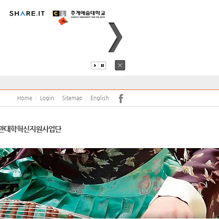
퍼스안내
코로나19
어학당
원(강사)채용
안전
학보사
학생생활관
학생상담센터
Home
Login
Sitemap
English
서트홀
공익신고 및 공익신고자 보호
관
대학혁신지원사업단