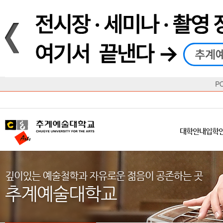
재생
정지
총장메시지
대학
대학
학사일정
공지사항
직속기관
공연예술대학
교육혁신원
Q&A
수업안내
창의예
산학
교육목표
대학원
대학원
학칙/시행세칙
학교소식
부속기관
일반대학원
국제교류원
FAQ
학적변동
문화예
방송
Introduction
Introduction
Introduction
Introduction
Introduction
Introduction
대학안내
입학안내
대학/대학원
학사안내
대학생활
직속/부속기관
연혁
등록안내
주요행사안내
분실물/습
병무안내
CUfA Vision 2025+
교과안내
CUfA 갤러리
식단안내
장학/학
대학안내
입학
학생지원정보
총학생회