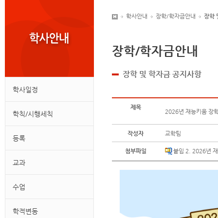
학사안내
장학/학자금안내
장학 
장학/학자금안내
장학 및 학자금 공지사항
학사일정
제목
2026년 재능키움 장학
학칙/시행세칙
작성자
교학팀
등록
첨부파일
붙임 2. 2026년
교과
수업
학적변동