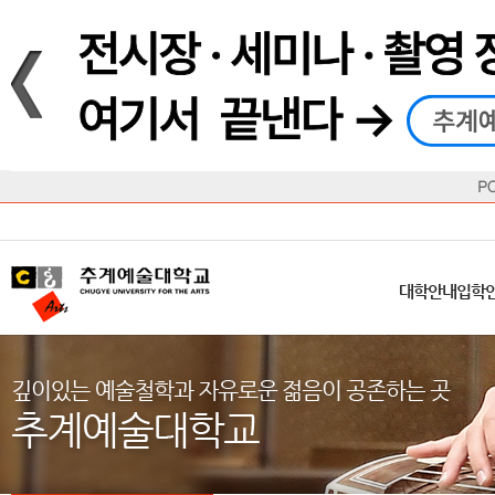
재생
정지
총장메시지
대학
대학
학사일정
공지사항
직속기관
공연예술대학
교육혁신원
Q&A
수업안내
창의예
산학
교육목표
대학원
대학원
학칙/시행세칙
학교소식
부속기관
일반대학원
국제교류원
FAQ
학적변동
문화예
방송
Introduction
Introduction
Introduction
Introduction
Introduction
Introduction
대학안내
입학안내
대학/대학원
학사안내
대학생활
직속/부속기관
연혁
등록안내
주요행사안내
분실물/습
병무안내
CUfA Vision 2025+
교과안내
CUfA 갤러리
식단안내
장학/학
대학안내
입학
학생지원정보
총학생회