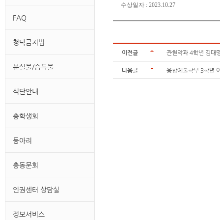
수상일자 : 2023.10.27
FAQ
청탁금지법
이전글
관현악과 4학년 김대
분실물/습득물
다음글
융합예술학부 3학년 
식단안내
총학생회
동아리
총동문회
인권센터 상담실
정보서비스