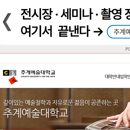
재생
정지
총장메시지
대학
대학
학사일정
공지사항
직속기관
공연예술대학
교육혁신원
Q&A
수업안내
창의예
산학
교육목표
대학원
대학원
학칙/시행세칙
학교소식
부속기관
일반대학원
국제교류원
FAQ
학적변동
문화예
방송
Introduction
Introduction
Introduction
Introduction
Introduction
Introduction
대학안내
입학안내
대학/대학원
학사안내
대학생활
직속/부속기관
연혁
등록안내
주요행사안내
분실물/습
병무안내
CUfA Vision 2025+
교과안내
CUfA 갤러리
식단안내
장학/학
대학안내
입학
학생지원정보
총학생회