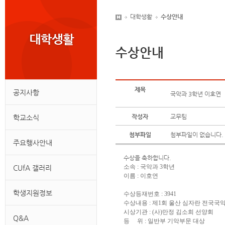
대학생활
수상안내
수상안내
제목
공지사항
국악과 3학년 이호연
작성자
교무팀
학교소식
첨부파일
첨부파일이 없습니다.
주요행사안내
수상을 축하합니다.
소속 : 국악과 3학년
CUfA 갤러리
이름 : 이호연
학생지원정보
수상등재번호 : 3941
수상내용 : 제1회 울산 심자란 전
시상기관 : (사)만정 김소희 선양회
Q&A
등 위 : 일반부 기악부문 대상