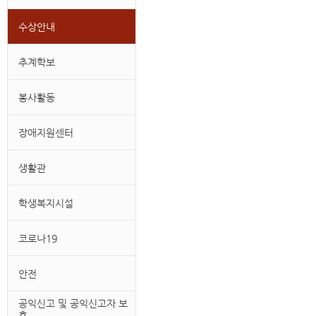
수상안내
추계학보
봉사활동
장애지원센터
생활관
학생복지시설
코로나19
안전
공익신고 및 공익신고자 보
호