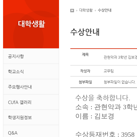
대학생활
수상안내
수상안내
제목
공지사항
관현악과 3학년 김보
작성자
교무팀
학교소식
첨부파일
첨부파일이 없습니다.
주요행사안내
수상을 축하합니다.
CUfA 갤러리
소속 : 관현악과 3학
이름 : 김보경
학생지원정보
Q&A
수상등재번호 : 3958