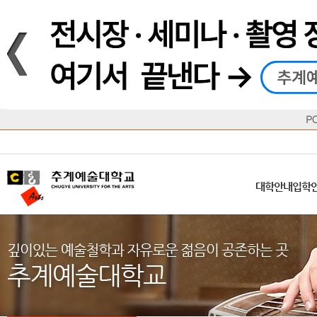
재생
정지
총장메시지
대학
대학
학사일정
공지사항
직속기관
공연예술대학
교육혁신원
Q&A
수업안내
창의예
산학
교육목표
대학원
대학원
학칙/시행세칙
학교소식
부속기관
일반대학원
국제교류원
FAQ
학적변동
문화예
방송
Introduction
Introduction
Introduction
Introduction
Introduction
Introduction
대학안내
입학안내
대학/대학원
학사안내
대학생활
직속/부속기관
연혁
등록안내
주요행사안내
분실물/습
병무안내
CUfA Vision 2025+
교과안내
CUfA 갤러리
식단안내
장학/학
대학안내
입학
학생지원정보
총학생회