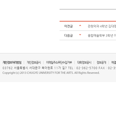
이전글
관현악과 4학년 김대
다음글
융합예술학부 3학년 
개인정보처리방침
개인정보공시
이메일주소무단수집거부
대학정보공시
정보공개
예결
03762 서울특별시 서대문구 북아현로 11가 길7 TEL : 02-362-5700 FAX : 02-3