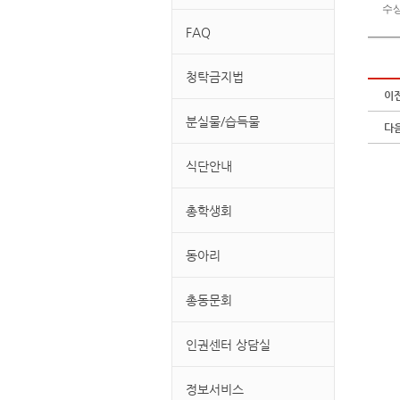
수상일
FAQ
청탁금지법
이
분실물/습득물
다
식단안내
총학생회
동아리
총동문회
인권센터 상담실
정보서비스