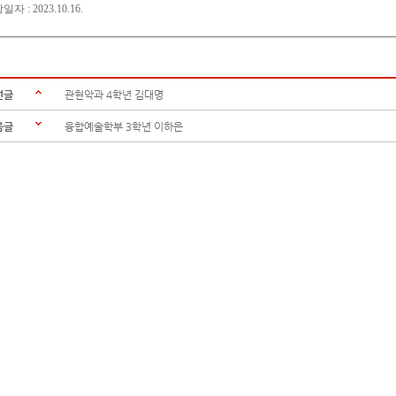
자 : 2023.10.16.
전글
관현악과 4학년 김대명
음글
융합예술학부 3학년 이하은