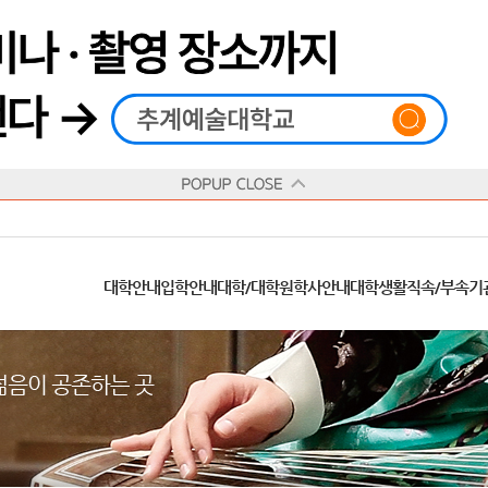
재생
정지
총장메시지
대학
대학
학사일정
공지사항
직속기관
공연예술대학
교육혁신원
Q&A
수업안내
창의예술대학
산학협력단
추계상징
융합예술대학
인권센터
동아리
신청서 양식
학술정보원
교양학부
추계웹진
국제학부
수상안내
캠
교육목표
대학원
대학원
학칙/시행세칙
학교소식
부속기관
일반대학원
국제교류원
FAQ
학적변동
문화예술경영대학원
방송국
부서/부속기관 안내
미래인재센터
청탁금지법
장애학생지원센터
증명발급
학교법인
추계학보
지역협력센터
한국
교
연혁
등록안내
주요행사안내
분실물/습득물
병무안내
대학현황
총동문회
ISIC(국제학생증)
발전기금 안내
봉사활동
콘
CUfA Vision 2025+
교과안내
CUfA 갤러리
식단안내
장학/학자금안내
추계뉴스
정보서비스
비교과통합
찾아오시는길
학생복지시설
대학안내
입학안내
대학/대학원
학사안내
대학생활
직속/부속기
학생지원정보
총학생회