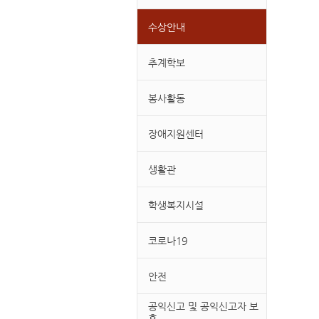
수상안내
추계학보
봉사활동
장애지원센터
생활관
학생복지시설
코로나19
안전
공익신고 및 공익신고자 보
호