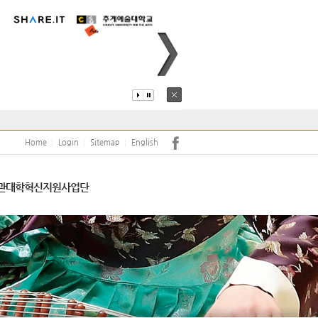
퍼스안내
코로나19
어학당
원(강사)채용
안전
학보사
학생생활관
학생상담센터
Home
Login
Sitemap
English
서트홀
공익신고 및 공익신고자 보호
관
대학혁신지원사업단