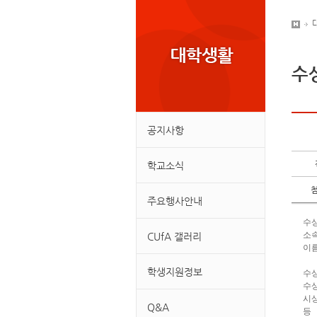
수
공지사항
학교소식
주요행사안내
수
소속
CUfA 갤러리
이름
학생지원정보
수상
수상
시
Q&A
등 