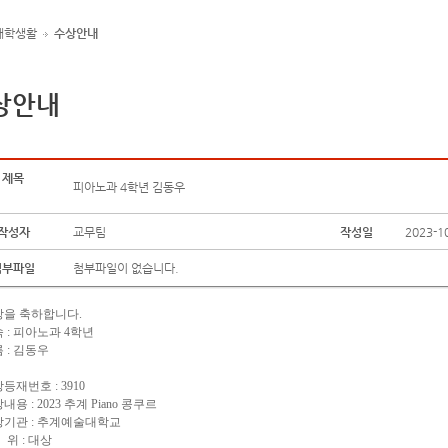
대학생활
수상안내
상안내
제목
피아노과 4학년 김동우
작성자
교무팀
작성일
2023-1
첨부파일
첨부파일이 없습니다.
상을 축하합니다.
 : 피아노과 4학년
 : 김동우
등재번호 : 3910
내용 : 2023 추계 Piano 콩쿠르
상기관 : 추계예술대학교
위 : 대상