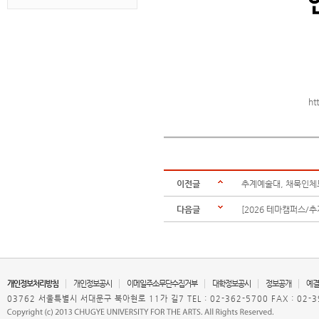
ht
이전글
추계예술대, 채묵인체
다음글
[2026 테마캠퍼스/
개인정보처리방침
개인정보공시
이메일주소무단수집거부
대학정보공시
정보공개
예결
03762 서울특별시 서대문구 북아현로 11가 길7 TEL : 02-362-5700 FAX : 02-3