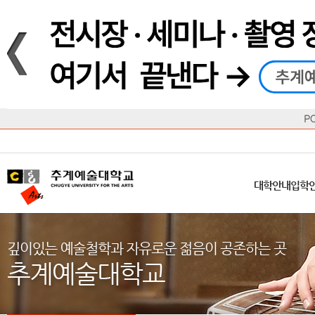
재생
정지
총장메시지
대학
대학
학사일정
공지사항
직속기관
공연예술대학
교육혁신원
Q&A
수업안내
창의예
산학
교육목표
대학원
대학원
학칙/시행세칙
학교소식
부속기관
일반대학원
국제교류원
FAQ
학적변동
문화예
방송
Introduction
Introduction
Introduction
Introduction
Introduction
Introduction
대학안내
입학안내
대학/대학원
학사안내
대학생활
직속/부속기관
연혁
등록안내
주요행사안내
분실물/습
병무안내
CUfA Vision 2025+
교과안내
CUfA 갤러리
식단안내
장학/학
대학안내
입학
학생지원정보
총학생회