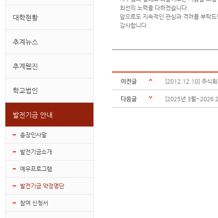
최선의 노력을 다하겠습니다.
앞으로도 지속적인 관심과 격려를 부탁드
대학현황
감사합니다.
추계뉴스
추계웹진
이전글
[2012.12.10] 
학교법인
다음글
[2025년 3월~202
발전기금 안내
총장인사말
발전기금소개
예우프로그램
발전기금 약정명단
참여 신청서