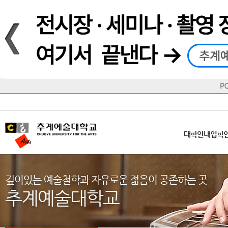
재생
정지
총장메시지
대학
대학
학사일정
공지사항
직속기관
공연예술대학
교육혁신원
Q&A
수업안내
창의예
산학
교육목표
대학원
대학원
학칙/시행세칙
학교소식
부속기관
일반대학원
국제교류원
FAQ
학적변동
문화예
방송
Introduction
Introduction
Introduction
Introduction
Introduction
Introduction
대학안내
입학안내
대학/대학원
학사안내
대학생활
직속/부속기관
연혁
등록안내
주요행사안내
분실물/습
병무안내
CUfA Vision 2025+
교과안내
CUfA 갤러리
식단안내
장학/학
대학안내
입학
학생지원정보
총학생회