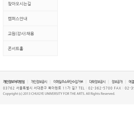
찾아오시는길
캠퍼스안내
교원(강사)채용
콘서트홀
개인정보처리방침
개인정보공시
이메일주소무단수집거부
대학정보공시
정보공개
예결
03762 서울특별시 서대문구 북아현로 11가 길7 TEL : 02-362-5700 FAX : 02-3