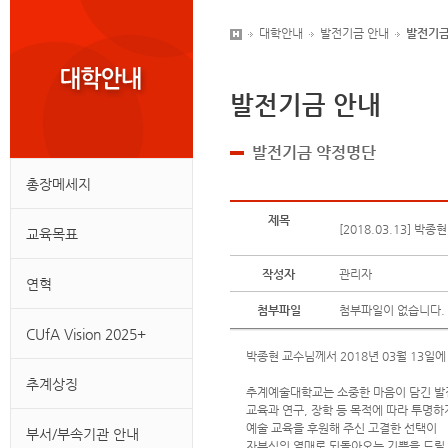
대학안내
발전기금 안내
발전기금
발전기금 안내
발전기금 약정명단
총장메세지
제목
[2018.03.13] 박
교육목표
작성자
관리자
연혁
첨부파일
첨부파일이 없습니다.
CUfA Vision 2025+
박종현 교수님께서 2018년 03월 13일
추계상징
추계예술대학교는 소중한 마음이 담긴 
교육과 연구, 장학 등 목적에 따라 투명
예술 교육을 후원해 주신 고결한 선택이
부서/부속기관 안내
자부심의 열매로 되돌아오는 기쁨을 드릴